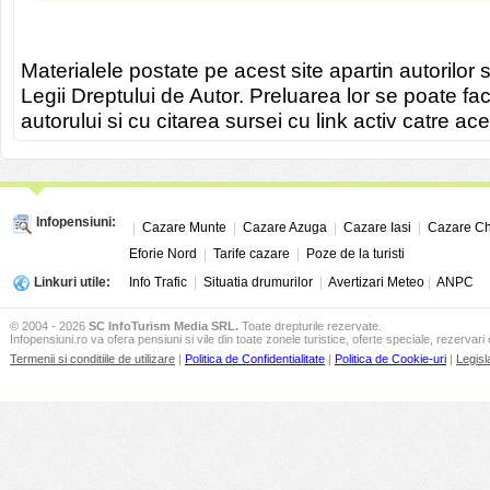
Materialele postate pe acest site apartin autorilor s
Legii Dreptului de Autor. Preluarea lor se poate fa
autorului si cu citarea sursei cu link activ catre ace
Infopensiuni:
|
Cazare Munte
|
Cazare Azuga
|
Cazare Iasi
|
Cazare Ch
Eforie Nord
|
Tarife cazare
|
Poze de la turisti
Linkuri utile:
Info Trafic
|
Situatia drumurilor
|
Avertizari Meteo
|
ANPC
© 2004 - 2026
SC InfoTurism Media SRL.
Toate drepturile rezervate.
Infopensiuni.ro va ofera pensiuni si vile din toate zonele turistice, oferte speciale, rezervari 
Termenii si conditiile de utilizare
|
Politica de Confidentialitate
|
Politica de Cookie-uri
|
Legisl