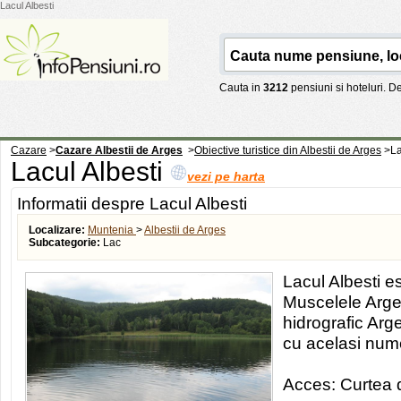
Lacul Albesti
Cauta in
3212
pensiuni si hoteluri. 
Cazare
>
Cazare Albestii de Arges
>
Obiective turistice din Albestii de Arges
>
La
Lacul Albesti
vezi pe harta
Informatii despre Lacul Albesti
Localizare:
Muntenia
>
Albestii de Arges
Subcategorie:
Lac
Lacul Albesti es
Muscelele Arges
hidrografic Arge
cu acelasi num
Acces: Curtea 