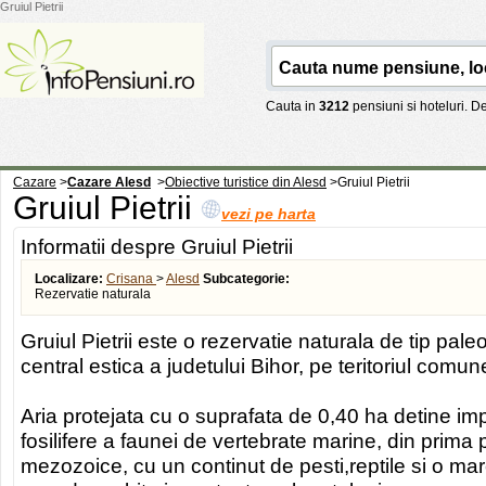
Gruiul Pietrii
Cauta in
3212
pensiuni si hoteluri. 
Cazare
>
Cazare Alesd
>
Obiective turistice din Alesd
>
Gruiul Pietrii
Gruiul Pietrii
vezi pe harta
Informatii despre Gruiul Pietrii
Localizare:
Crisana
>
Alesd
Subcategorie:
Rezervatie naturala
Gruiul Pietrii este o rezervatie naturala de tip pale
central estica a judetului Bihor, pe teritoriul comu
Aria protejata cu o suprafata de 0,40 ha detine i
fosilifere a faunei de vertebrate marine, din prima 
mezozoice, cu un continut de pesti,reptile si o m