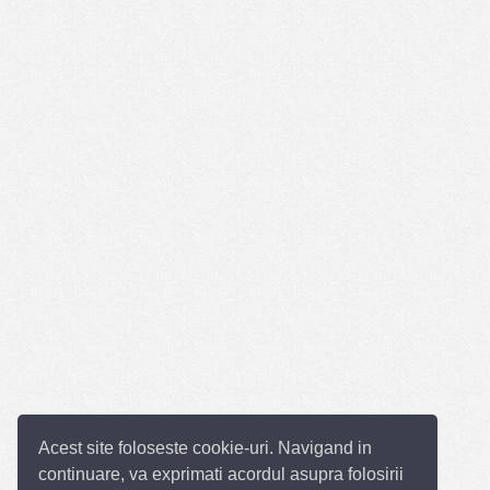
Acest site foloseste cookie-uri. Navigand in
continuare, va exprimati acordul asupra folosirii