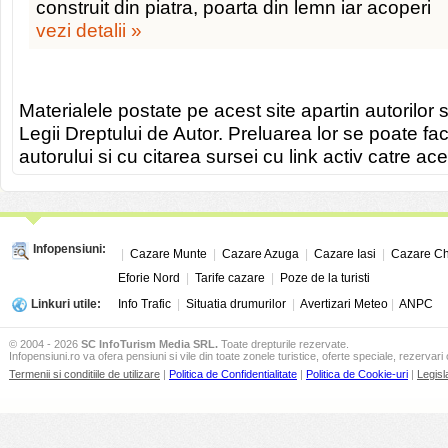
construit din piatra, poarta din lemn iar acoperi
vezi detalii »
Materialele postate pe acest site apartin autorilor s
Legii Dreptului de Autor. Preluarea lor se poate fa
autorului si cu citarea sursei cu link activ catre ace
Infopensiuni:
|
Cazare Munte
|
Cazare Azuga
|
Cazare Iasi
|
Cazare Ch
Eforie Nord
|
Tarife cazare
|
Poze de la turisti
Linkuri utile:
Info Trafic
|
Situatia drumurilor
|
Avertizari Meteo
|
ANPC
© 2004 - 2026
SC InfoTurism Media SRL.
Toate drepturile rezervate.
Infopensiuni.ro va ofera pensiuni si vile din toate zonele turistice, oferte speciale, rezervari 
Termenii si conditiile de utilizare
|
Politica de Confidentialitate
|
Politica de Cookie-uri
|
Legisl