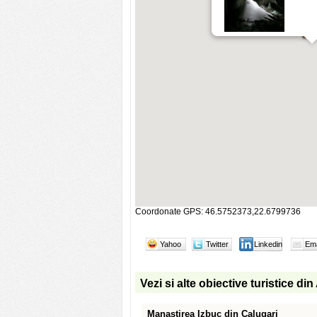
Coordonate GPS: 46.5752373,22.6799736
Yahoo
Twitter
Linkedin
Ema
Vezi si alte obiective turistice di
Manastirea Izbuc din Calugari