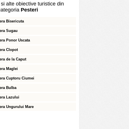
si alte obiective turistice din
ategoria
Pesteri
era Bisericuta
era Sugau
era Ponor Uscata
era Clopot
era de la Caput
era Maglei
era Cuptoru Ciumei
era Bulba
era Lazului
era Ungurului Mare