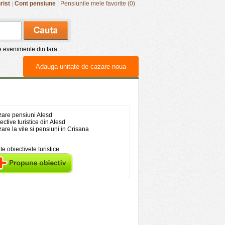
rist
|
Cont pensiune
|
Pensiunile mele favorite (0)
de evenimente din tara.
Adauga unitate de cazare noua
are pensiuni Alesd
ective turistice din Alesd
are la vile si pensiuni in Crisana
te obiectivele turistice