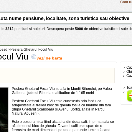
Cont tu
 in
3212
pensiuni si hoteluri. Descopera peste
5000
de obiective turistice si sute 
Alesd
>
Pestera Ghetarul Focul Viu
ocul Viu
vezi pe harta
Caz
Obi
Caz
Toa
Pestera Ghetarul Focul Viu se afla in Muntii Bihorului, pe Valea
Galbena, judetul Bihor la o altitudine de 1.165 metri.
Pestera Ghetarul Focul Viu este cunoscuta prin faptul ca
adaposteste al treilea bloc de gheata fosila ca marime din tara
(dupa Ghetarul Scarisoara si Avenul Bortig, aflate in Parcul
Natural Apuseni).
Este o pestera mica fiind alcatuita din doua sali. In prima sala se
afla imensul bloc de gheata. Tavanul salii este spart de o
fereastra de mari dimensiuni pe unde patrunde lumina facand