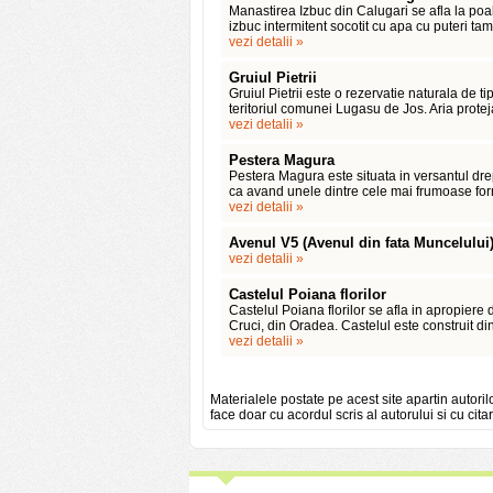
Manastirea Izbuc din Calugari se afla la po
izbuc intermitent socotit cu apa cu puteri t
vezi detalii »
Gruiul Pietrii
Gruiul Pietrii este o rezervatie naturala de ti
teritoriul comunei Lugasu de Jos. Aria protej
vezi detalii »
Pestera Magura
Pestera Magura este situata in versantul dre
ca avand unele dintre cele mai frumoase form
vezi detalii »
Avenul V5 (Avenul din fata Muncelului
vezi detalii »
Castelul Poiana florilor
Castelul Poiana florilor se afla in apropiere 
Cruci, din Oradea. Castelul este construit di
vezi detalii »
Materialele postate pe acest site apartin autoril
face doar cu acordul scris al autorului si cu citar