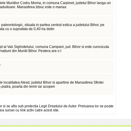
alele Muntilor Codru Moma, in comuna Carpinet, judetul Bihor langa un
amaduitoare. Manastirea Izbuc este o manas
p paleontologic, situata in partea central estica a judetului Bihor, pe
ata cu o suprafata de 0,40 ha detin
pt al Vaii Sighistelului, comuna Campani, jud. Bihor si este cunoscuta
atiuni din Muntii Bihor. Pestera are o l
)
de localitatea Alesd, judetul Bihor si apartine de Manastirea Sfintei
n piatra, poarta din lemn iar acoperi
or si se afla sub protectia Legii Dreptului de Autor. Preluarea lor se poate
ea sursei cu link activ catre acest site.