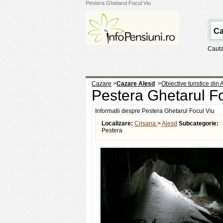
Pestera Ghetarul Focul Viu
Cauta
Cazare
>
Cazare Alesd
>
Obiective turistice din 
Pestera Ghetarul F
Informatii despre Pestera Ghetarul Focul Viu
Localizare:
Crisana
>
Alesd
Subcategorie:
Pestera