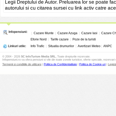
Legii Dreptului de Autor. Preluarea lor se poate fa
autorului si cu citarea sursei cu link activ catre ace
Infopensiuni:
|
Cazare Munte
|
Cazare Azuga
|
Cazare Iasi
|
Cazare Ch
Eforie Nord
|
Tarife cazare
|
Poze de la turisti
Linkuri utile:
Info Trafic
|
Situatia drumurilor
|
Avertizari Meteo
|
ANPC
© 2004 - 2026
SC InfoTurism Media SRL.
Toate drepturile rezervate.
Infopensiuni.ro va ofera pensiuni si vile din toate zonele turistice, oferte speciale, rezervari 
Termenii si conditiile de utilizare
|
Politica de Confidentialitate
|
Politica de Cookie-uri
|
Legisl