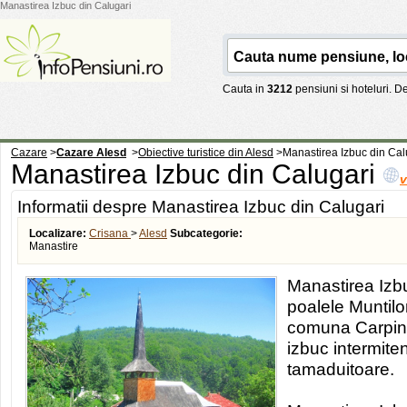
Manastirea Izbuc din Calugari
Cauta in
3212
pensiuni si hoteluri. 
Cazare
>
Cazare Alesd
>
Obiective turistice din Alesd
>
Manastirea Izbuc din Cal
Manastirea Izbuc din Calugari
v
Informatii despre Manastirea Izbuc din Calugari
Localizare:
Crisana
>
Alesd
Subcategorie:
Manastire
Manastirea Izbu
poalele Muntil
comuna Carpine
izbuc intermiten
tamaduitoare.