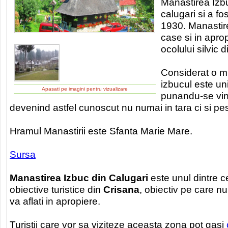
Manastirea Izb
calugari si a fos
1930. Manastire
case si in apro
ocolului silvic 
Considerat o m
izbucul este un
Apasati pe imagini pentru vizualizare
punandu-se vin
devenind astfel cunoscut nu numai in tara ci si pe
Hramul Manastirii este Sfanta Marie Mare.
Sursa
Manastirea Izbuc din Calugari
este unul dintre c
obiective turistice din
Crisana
, obiectiv pe care nu 
va aflati in apropiere.
Turistii care vor sa viziteze aceasta zona pot gasi