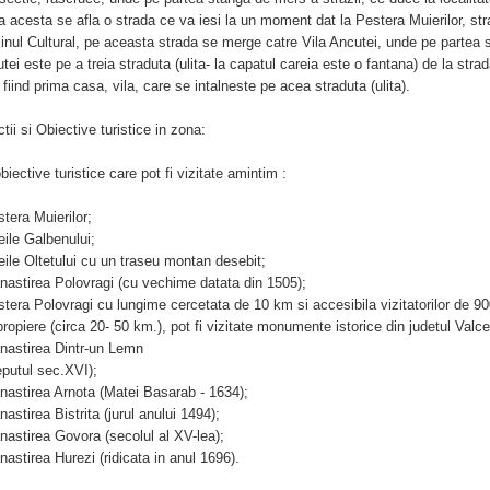
a acesta se afla o strada ce va iesi la un moment dat la Pestera Muierilor, stra
nul Cultural, pe aceasta strada se merge catre Vila Ancutei, unde pe partea stan
tei este pe a treia straduta (ulita- la capatul careia este o fantana) de la stra
, fiind prima casa, vila, care se intalneste pe acea straduta (ulita).
ctii si Obiective turistice in zona:
biective turistice care pot fi vizitate amintim :
stera Muierilor;
eile Galbenului;
eile Oltetului cu un traseu montan desebit;
nastirea Polovragi (cu vechime datata din 1505);
stera Polovragi cu lungime cercetata de 10 km si accesibila vizitatorilor de 90
propiere (circa 20- 50 km.), pot fi vizitate monumente istorice din judetul Valce
nastirea Dintr-un Lemn
eputul sec.XVI);
nastirea Arnota (Matei Basarab - 1634);
nastirea Bistrita (jurul anului 1494);
nastirea Govora (secolul al XV-lea);
nastirea Hurezi (ridicata in anul 1696).