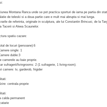
si:
tiunea Montana Ranca unde se pot practica sporturi de iarna pe partia din st
alatie de teleski si a doua partie care e mult mai abrupta si mai lunga.
crarile de referinta, originale in sculptura, ale lui Constantin Brincusi, de la Ta
 Tacerii si Aleea Scaunelor.
ctura spatiu cazare:
total de locuri (persoane):6
Camere single: 1
Camere duble:3
e camerele au baie proprie.
r sufragerii/livingrooms: 2 (1 sufragerie, 1 living-room).
ri camere: tv, garderob, frigider
itati:
lzire: centrala proprie
itati:
a calda permanent
catarie