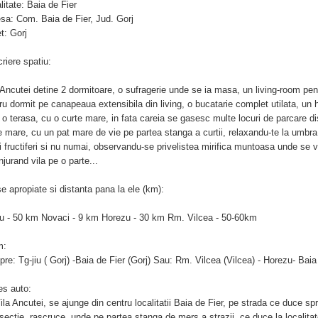
litate: Baia de Fier
sa: Com. Baia de Fier, Jud. Gorj
t: Gorj
riere spatiu:
 Ancutei detine 2 dormitoare, o sufragerie unde se ia masa, un living-room pent
ru dormit pe canapeaua extensibila din living, o bucatarie complet utilata, un h
, o terasa, cu o curte mare, in fata careia se gasesc multe locuri de parcare di
e mare, cu un pat mare de vie pe partea stanga a curtii, relaxandu-te la umbra
 fructiferi si nu numai, observandu-se privelistea mirifica muntoasa unde se ve
njurand vila pe o parte...
e apropiate si distanta pana la ele (km):
iu - 50 km Novaci - 9 km Horezu - 30 km Rm. Vilcea - 50-60km
m:
pre: Tg-jiu ( Gorj) -Baia de Fier (Gorj) Sau: Rm. Vilcea (Vilcea) - Horezu- Baia
s auto:
ila Ancutei, se ajunge din centru localitatii Baia de Fier, pe strada ce duce sp
rsectie, rascruce, unde pe partea stanga de mers a strazii, ce duce la localita