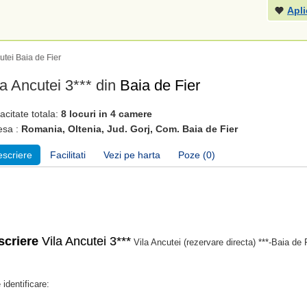
Apli
utei Baia de Fier
la Ancutei 3*** din
Baia de Fier
citate totala:
8 locuri in 4 camere
esa :
Romania, Oltenia, Jud. Gorj, Com. Baia de Fier
scriere
Facilitati
Vezi pe harta
Poze (0)
scriere
Vila Ancutei 3***
Vila Ancutei (rezervare directa) ***-Baia de
 identificare: