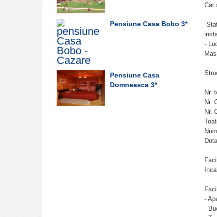
Cat 
Pensiune Casa Bobo
3*
-Sta
inst
- Lu
Masa
Stru
Pensiune Casa
Domneasca
3*
Nr. 
Nr. 
Nr. 
Toat
Numa
Dota
Facil
Inca
Facil
- Ap
- Bu