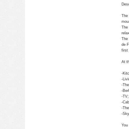
Desc
The 
moun
The 
rela
The 
de F
firs
At t
-Kit
-Liv
-The
-Ber
-TV;
-Cab
-The
-Sky
You 