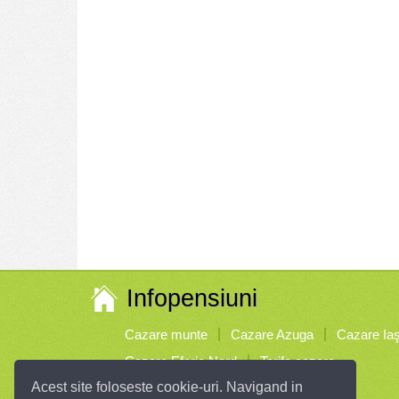
Infopensiuni
Cazare munte
Cazare Azuga
Cazare Iaş
Cazare Eforie Nord
Tarife cazare
Acest site foloseste cookie-uri. Navigand in