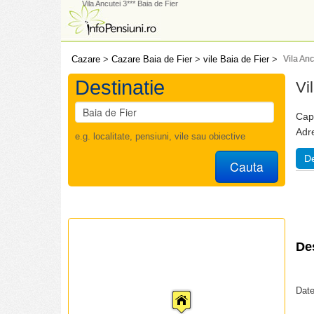
Vila Ancutei 3*** Baia de Fier
Cazare
>
Cazare Baia de Fier
>
vile Baia de Fier
>
Vila Anc
Destinatie
Vi
Capa
Adr
e.g. localitate, pensiuni, vile sau obiective
De
Cauta
De
Date