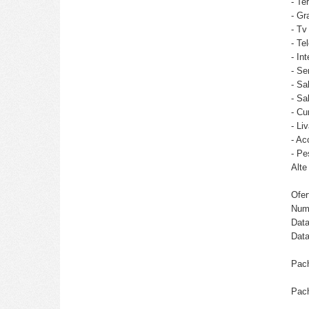
- Te
- Gr
- Tv
- Te
- Int
- S
- Sa
- Sa
- Cu
- Li
- Ac
- Pe
Alte
Ofer
Nume
Data
Data
Pach
Pach