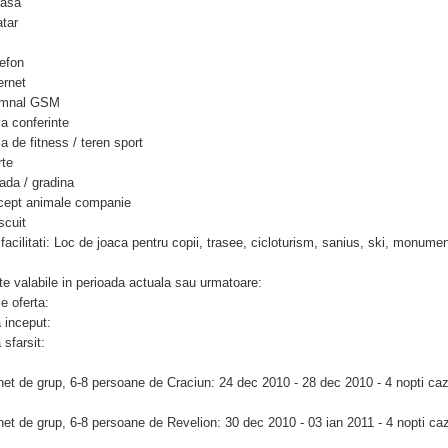
rasa
atar
lefon
ernet
emnal GSM
la conferinte
la de fitness / teren sport
rte
vada / gradina
cept animale companie
scuit
 facilitati: Loc de joaca pentru copii, trasee, cicloturism, sanius, ski, monume
te valabile in perioada actuala sau urmatoare:
 oferta:
 inceput:
 sfarsit:
et de grup, 6-8 persoane de Craciun: 24 dec 2010 - 28 dec 2010 - 4 nopti caz
et de grup, 6-8 persoane de Revelion: 30 dec 2010 - 03 ian 2011 - 4 nopti caz