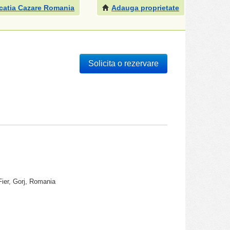
catia Cazare Romania
Adauga proprietate
Solicita o rezervare
 Fier, Gorj, Romania