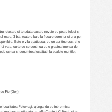
ru relaxare si totodata daca e nevoie se poate folosi si
ol mare, 3 bai, (cate o baie la fiecare dormitor si una pe
sponibile. Este o vila spatioasa, cu un aer tineresc, si o
 lui vara, curte ce se continua cu o gradina imensa de
de scrisa si denumirea localitatii la poalele muntilor,
 de Fier(Gorj)
re localitatea Polovragi, ajungandu-se intr-o mica
tea mai sus mentionata, se afla Caminul Cultural, si pe