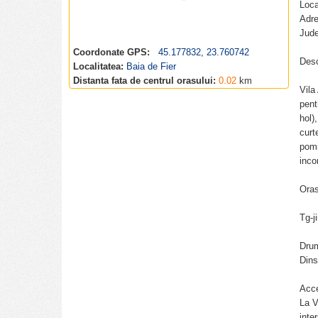
Loca
Adre
Jude
Coordonate GPS:
45.177832, 23.760742
Desc
Localitatea:
Baia de Fier
Distanta fata de centrul orasului:
0.02
km
Vila
pent
hol)
curt
pomi
inco
Oras
Tg-j
Dru
Dins
Acce
La V
inte