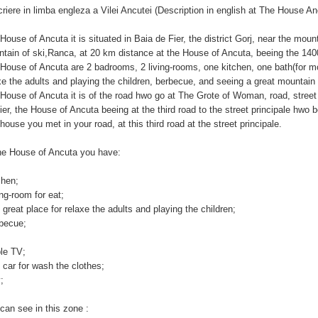
riere in limba engleza a Vilei Ancutei (Description in english at The House An
House of Ancuta it is situated in Baia de Fier, the district Gorj, near the mo
tain of ski,Ranca, at 20 km distance at the House of Ancuta, beeing the 140
House of Ancuta are 2 badrooms, 2 living-rooms, one kitchen, one bath(for mom
xe the adults and playing the children, berbecue, and seeing a great mountain h
House of Ancuta it is of the road hwo go at The Grote of Woman, road, street 
ier, the House of Ancuta beeing at the third road to the street principale hwo 
t house you met in your road, at this third road at the street principale.
he House of Ancuta you have:
chen;
ing-room for eat;
 great place for relaxe the adults and playing the children;
becue;
le TV;
 car for wash the clothes;
;
can see in this zone :