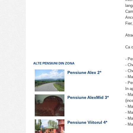
lang
Cami
Ancu
Fier
Atra
Ca o
- Pe
ALTE PENSIUNI DIN ZONA
- Ch
- Ch
Pensiune Alex
2*
- Ma
- Pe
In a
- Ma
Pensiune AlexMid
3*
(inc
- Ma
- Ma
- Ma
Pensiune Viitorul
4*
- Ma