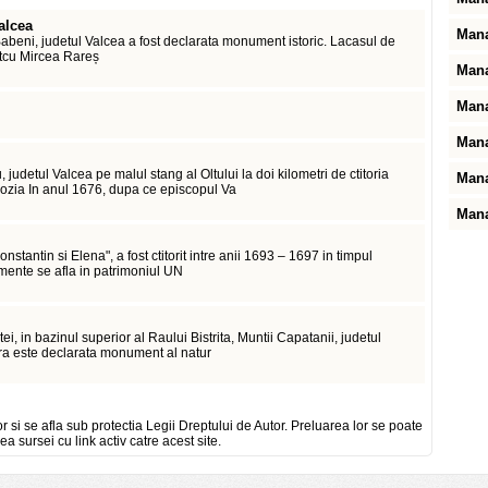
alcea
Mana
Babeni, judetul Valcea a fost declarata monument istoric. Lacasul de
Țetcu Mircea Rareș
Mana
Mana
Mana
 judetul Valcea pe malul stang al Oltului la doi kilometri de ctitoria
Mana
ozia In anul 1676, dupa ce episcopul Va
Mana
nstantin si Elena", a fost ctitorit intre anii 1693 – 1697 in timpul
mente se afla in patrimoniul UN
tei, in bazinul superior al Raului Bistrita, Muntii Capatanii, judetul
era este declarata monument al natur
or si se afla sub protectia Legii Dreptului de Autor. Preluarea lor se poate
ea sursei cu link activ catre acest site.