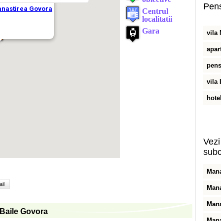
Pens
vila
apar
pens
vila
hote
Vezi 
subc
Mana
il
Mana
Mana
n Baile Govora
Mana