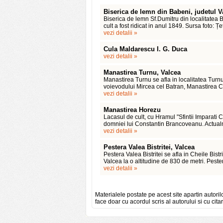
Biserica de lemn din Babeni, judetul V
Biserica de lemn Sf.Dumitru din localitatea 
cult a fost ridicat in anul 1849. Sursa foto: 
vezi detalii »
Cula Maldarescu I. G. Duca
vezi detalii »
Manastirea Turnu, Valcea
Manastirea Turnu se afla in localitatea Turnu,
voievodului Mircea cel Batran, Manastirea C
vezi detalii »
Manastirea Horezu
Lacasul de cult, cu Hramul "Sfintii Imparati Co
domniei lui Constantin Brancoveanu. Actual
vezi detalii »
Pestera Valea Bistritei, Valcea
Pestera Valea Bistritei se afla in Cheile Bistri
Valcea la o altitudine de 830 de metri. Pest
vezi detalii »
Materialele postate pe acest site apartin autoril
face doar cu acordul scris al autorului si cu citar