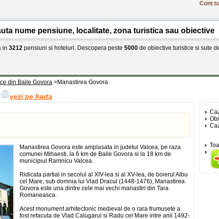
Cont tu
 in
3212
pensiuni si hoteluri. Descopera peste
5000
de obiective turistice si sute 
tice din Baile Govora
>
Manastirea Govora
a
vezi pe harta
Caz
Obi
Caz
Toa
Manastirea Govora este amplasata in judetul Valcea, pe raza
comunei Mihaesti, la 6 km de Baile Govora si la 18 km de
municipiul Ramnicu Valcea.
Ridicata partial in secolul al XIV-lea si al XV-lea, de boierul Albu
cel Mare, sub domnia lui Vlad Dracul (1448-1476), Manastirea
Govora este una dintre cele mai vechi manastiri din Tara
Romaneasca.
Acest monument arhitectonic medieval de o rara frumusete a
fost refacuta de Vlad Calugarul si Radu cel Mare intre anii 1492-