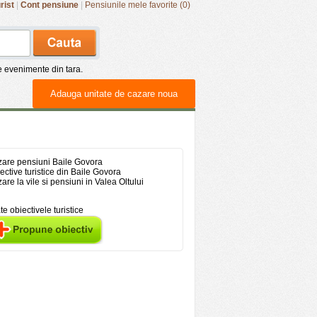
rist
|
Cont pensiune
|
Pensiunile mele favorite (0)
de evenimente din tara.
Adauga unitate de cazare noua
are pensiuni Baile Govora
ective turistice din Baile Govora
are la vile si pensiuni in Valea Oltului
te obiectivele turistice