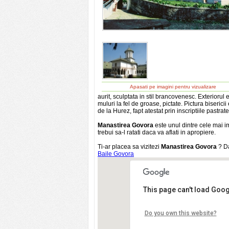
Apasati pe imagini pentru vizualizare
aurit, sculptata in stil brancovenesc. Exteriorul
muluri la fel de groase, pictate. Pictura biserici
de la Hurez, fapt atestat prin inscriptiile pastrate
Manastirea Govora
este unul dintre cele mai im
trebui sa-l ratati daca va aflati in apropiere.
Ti-ar placea sa vizitezi
Manastirea Govora
? Da
Baile Govora