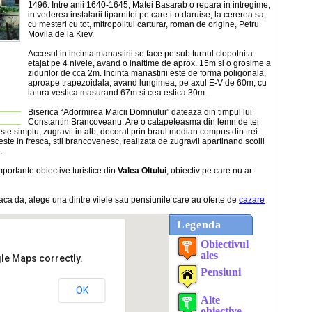
1496. Intre anii 1640-1645, Matei Basarab o repara in intregime,
in vederea instalarii tiparnitei pe care i-o daruise, la cererea sa,
cu mesteri cu tot, mitropolitul carturar, roman de origine, Petru
Movila de la Kiev.
Accesul in incinta manastirii se face pe sub turnul clopotnita
etajat pe 4 nivele, avand o inaltime de aprox. 15m si o grosime a
zidurilor de cca 2m. Incinta manastirii este de forma poligonala,
aproape trapezoidala, avand lungimea, pe axul E-V de 60m, cu
latura vestica masurand 67m si cea estica 30m.
Biserica “Adormirea Maicii Domnului” dateaza din timpul lui
Constantin Brancoveanu. Are o catapeteasma din lemn de tei
 este simplu, zugravit in alb, decorat prin braul median compus din trei
i este in fresca, stil brancovenesc, realizata de zugravii apartinand scolii
.
portante obiective turistice din
Valea Oltului
, obiectiv pe care nu ar
ca da, alege una dintre vilele sau pensiunile care au oferte de
cazare