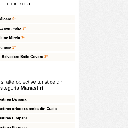
iuni din zona
 Mioara
0*
tament Felix
3*
iune Mirela
3*
 Iuliana
2*
l Belvedere Baile Govora
3*
si alte obiective turistice din
ategoria
Manastiri
stirea Barsana
stirea ortodoxa sarba din Cusici
stirea Ciolpani
stirea Barnova