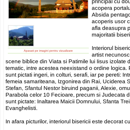
principal cu dou
acopera portalu
Absida pentagon
acoperis usor c
afla deasupra p
majoritatii bis
Interiorul biseri
Apasati pe imagini pentru vizualizare
artist necunosc
scene biblice din Viata si Patimile lui Iisus izolat
tematic, intre acestea neexistand o ordine logica.
sunt pictati ingeri, in colturi, serafi, iar pe pereti: In
femeia samariteana, Izgonirea din Rai, Uciderea S
Stefan, Sfantul Nestor biruind paganii, Alexie, omu
Parabola celor 10 Fecioare, precum si Judecata d
sunt pictate: Inaltarea Maicii Domnului, Sfanta Tre
Evanghelisti.
In afara picturilor, interiorul bisericii este decorat c