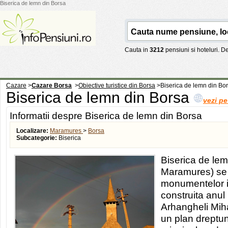
Biserica de lemn din Borsa
Cauta in
3212
pensiuni si hoteluri. 
Cazare
>
Cazare Borsa
>
Obiective turistice din Borsa
>
Biserica de lemn din Bo
Biserica de lemn din Borsa
vezi pe
Informatii despre Biserica de lemn din Borsa
Localizare:
Maramures
>
Borsa
Subcategorie:
Biserica
Biserica de lem
Maramures) se a
monumentelor is
construita anul 
Arhangheli Mihai
un plan dreptun