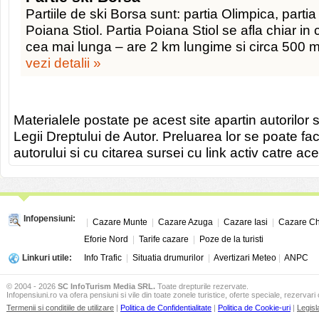
Partiile de ski Borsa sunt: partia Olimpica, partia
Poiana Stiol. Partia Poiana Stiol se afla chiar in c
cea mai lunga – are 2 km lungime si circa 500 
vezi detalii »
Materialele postate pe acest site apartin autorilor s
Legii Dreptului de Autor. Preluarea lor se poate fa
autorului si cu citarea sursei cu link activ catre ace
Infopensiuni:
|
Cazare Munte
|
Cazare Azuga
|
Cazare Iasi
|
Cazare Ch
Eforie Nord
|
Tarife cazare
|
Poze de la turisti
Linkuri utile:
Info Trafic
|
Situatia drumurilor
|
Avertizari Meteo
|
ANPC
© 2004 - 2026
SC InfoTurism Media SRL.
Toate drepturile rezervate.
Infopensiuni.ro va ofera pensiuni si vile din toate zonele turistice, oferte speciale, rezervari 
Termenii si conditiile de utilizare
|
Politica de Confidentialitate
|
Politica de Cookie-uri
|
Legisl