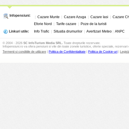
Infopensiuni:
|
Cazare Munte
|
Cazare Azuga
|
Cazare Iasi
|
Cazare Ch
Eforie Nord
|
Tarife cazare
|
Poze de la turisti
Linkuri utile:
Info Trafic
|
Situatia drumurilor
|
Avertizari Meteo
|
ANPC
© 2004 - 2026
SC InfoTurism Media SRL.
Toate drepturile rezervate.
Infopensiuni.ro va ofera pensiuni si vile din toate zonele turistice, oferte speciale, rezervari 
Termenii si conditiile de utilizare
|
Politica de Confidentialitate
|
Politica de Cookie-uri
|
Legisl