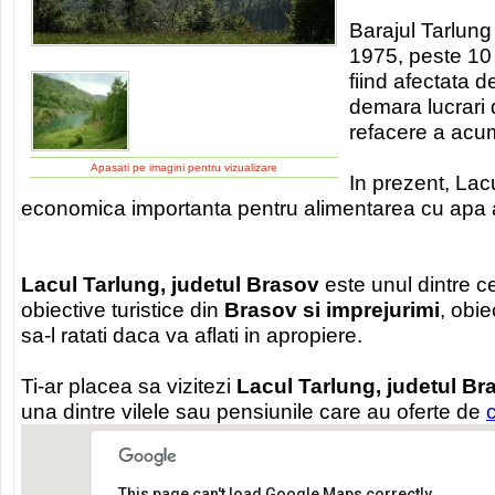
Barajul Tarlung 
1975, peste 10
fiind afectata 
demara lucrari
refacere a acum
Apasati pe imagini pentru vizualizare
In prezent, Lac
economica importanta pentru alimentarea cu apa a
Lacul Tarlung, judetul Brasov
este unul dintre c
obiective turistice din
Brasov si imprejurimi
, obie
sa-l ratati daca va aflati in apropiere.
Ti-ar placea sa vizitezi
Lacul Tarlung, judetul Br
una dintre vilele sau pensiunile care au oferte de