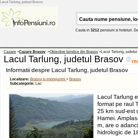
Lacul Tarlung, judetul Brasov
Cauta in
3212
pensiuni si hoteluri. 
Cazare
>
Cazare Brasov
>
Obiective turistice din Brasov
>
Lacul Tarlung, judetul
Lacul Tarlung, judetul Brasov
vez
Informatii despre Lacul Tarlung, judetul Brasov
Localizare:
Brasov si imprejurimi
>
Brasov
Subcategorie:
Lac
Lacul Tarlung 
format pe raul T
25 km sud-est 
Hamei. Amplasat
m, are o adanc
hidrologic de 