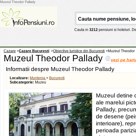
Muzeul Theodor Pallady
Cauta in
3212
pensiuni si hoteluri. 
Cazare
>
Cazare Bucuresti
>
Obiective turistice din Bucuresti
>
Muzeul Theodor 
Muzeul Theodor Pallady
vezi pe hart
Informatii despre Muzeul Theodor Pallady
Localizare:
Muntenia
>
Bucuresti
Subcategorie:
Muzeu
Muzeul detine 
ale marelui pi
Pallady, precum
de desene (peis
interioare), rep
perioada parizi