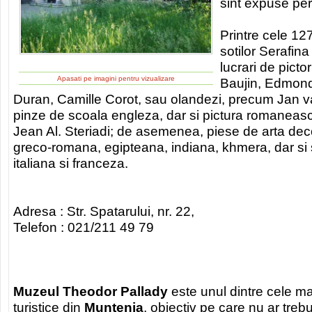
sint expuse peri
Printre cele 12
sotilor Serafin
lucrari de pict
Apasati pe imagini pentru vizualizare
Baujin, Edmon
Duran, Camille Corot, sau olandezi, precum Jan 
pinze de scoala engleza, dar si pictura romaneas
Jean Al. Steriadi; de asemenea, piese de arta deco
greco-romana, egipteana, indiana, khmera, dar si 
italiana si franceza.
Adresa : Str. Spatarului, nr. 22,
Telefon : 021/211 49 79
Muzeul Theodor Pallady
este unul dintre cele ma
turistice din
Muntenia
, obiectiv pe care nu ar trebui