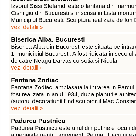
Izvorul Sissi Stefanidi este o fantana din marmu
Cismigiu din Bucuresti si inscrisa in Lista monum
Municipiul Bucuresti. Sculptura realizata de Ion 
vezi detalii »
Biserica Alba, Bucuresti
Biserica Alba din Bucuresti este situata pe intra
1, municipiul Bucuresti. A fost ridicata in secolul al
de catre Neagu Darvas cu sotia si Nicola
vezi detalii »
Fantana Zodiac
Fantana Zodiac, amplasata la intrarea in Parcul C
fost realizata in anul 1934, dupa planurile arhit
(autorul decoratiunii fiind sculptorul Mac Consta
vezi detalii »
Padurea Pustnicu
Padurea Pustnicu este unul din putinele locuri di
amenajate pentru agrement. Pe malul lacului exi