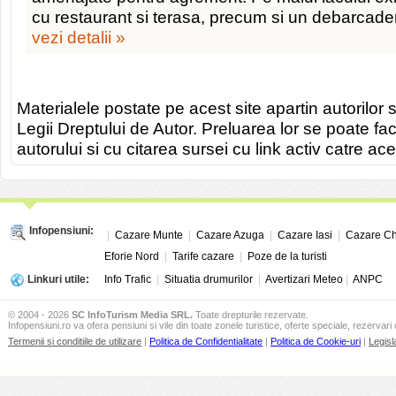
cu restaurant si terasa, precum si un debarcade
vezi detalii »
Materialele postate pe acest site apartin autorilor s
Legii Dreptului de Autor. Preluarea lor se poate fa
autorului si cu citarea sursei cu link activ catre ace
Infopensiuni:
|
Cazare Munte
|
Cazare Azuga
|
Cazare Iasi
|
Cazare Ch
Eforie Nord
|
Tarife cazare
|
Poze de la turisti
Linkuri utile:
Info Trafic
|
Situatia drumurilor
|
Avertizari Meteo
|
ANPC
© 2004 - 2026
SC InfoTurism Media SRL.
Toate drepturile rezervate.
Infopensiuni.ro va ofera pensiuni si vile din toate zonele turistice, oferte speciale, rezervari 
Termenii si conditiile de utilizare
|
Politica de Confidentialitate
|
Politica de Cookie-uri
|
Legisl