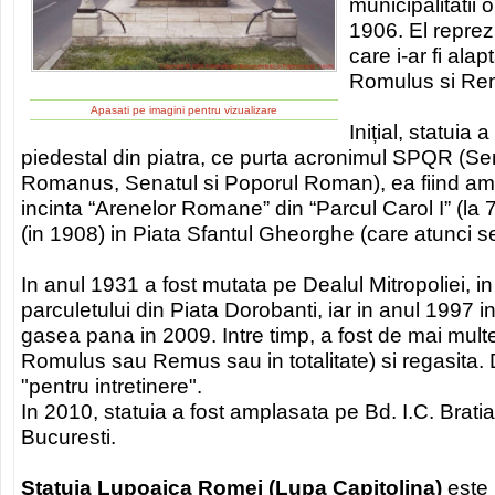
municipalitatii
1906. El reprez
care i-ar fi ala
Romulus si Rem
Apasati pe imagini pentru vizualizare
Inițial, statuia
piedestal din piatra, ce purta acronimul SPQR (
Romanus, Senatul si Poporul Roman), ea fiind amp
incinta “Arenelor Romane” din “Parcul Carol I” (la
(in 1908) in Piata Sfantul Gheorghe (care atunci 
In anul 1931 a fost mutata pe Dealul Mitropoliei, in
parculetului din Piata Dorobanti, iar in anul 1997
gasea pana in 2009. Intre timp, a fost de mai multe o
Romulus sau Remus sau in totalitate) si regasita. 
"pentru intretinere".
In 2010, statuia a fost amplasata pe Bd. I.C. Brati
Bucuresti.
Statuia Lupoaica Romei (Lupa Capitolina)
este 