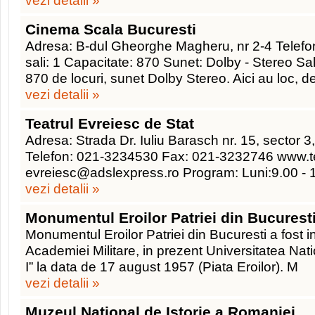
vezi detalii »
Cinema Scala Bucuresti
Adresa: B-dul Gheorghe Magheru, nr 2-4 Tele
sali: 1 Capacitate: 870 Sunet: Dolby - Stereo Sa
870 de locuri, sunet Dolby Stereo. Aici au loc, de
vezi detalii »
Teatrul Evreiesc de Stat
Adresa: Strada Dr. Iuliu Barasch nr. 15, sector 3
Telefon: 021-3234530 Fax: 021-3232746 www.teat
evreiesc@adslexpress.ro Program: Luni:9.00 - 1
vezi detalii »
Monumentul Eroilor Patriei din Bucurest
Monumentul Eroilor Patriei din Bucuresti a fost ina
Academiei Militare, in prezent Universitatea Nat
I” la data de 17 august 1957 (Piata Eroilor). M
vezi detalii »
Muzeul National de Istorie a Romaniei