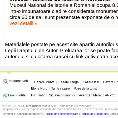
Muzeul National de Istorie a Romaniei ocupa 8.0
intr-o impunatoare cladire considerata monument
circa 60 de sali sunt prezentate exponate de o r
vezi detalii »
Materialele postate pe acest site apartin autorilor s
Legii Dreptului de Autor. Preluarea lor se poate fa
autorului si cu citarea sursei cu link activ catre ace
Infopensiuni:
|
Cazare Munte
|
Cazare Azuga
|
Cazare Iasi
|
Cazare Ch
Eforie Nord
|
Tarife cazare
|
Poze de la turisti
Linkuri utile:
Info Trafic
|
Situatia drumurilor
|
Avertizari Meteo
|
ANPC
© 2004 - 2026
SC InfoTurism Media SRL.
Toate drepturile rezervate.
Infopensiuni.ro va ofera pensiuni si vile din toate zonele turistice, oferte speciale, rezervari 
Termenii si conditiile de utilizare
|
Politica de Confidentialitate
|
Politica de Cookie-uri
|
Legisl