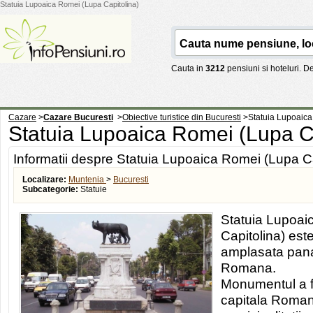
Statuia Lupoaica Romei (Lupa Capitolina)
Cauta in
3212
pensiuni si hoteluri. 
Cazare
>
Cazare Bucuresti
>
Obiective turistice din Bucuresti
>
Statuia Lupoaica
Statuia Lupoaica Romei (Lupa C
Informatii despre Statuia Lupoaica Romei (Lupa Ca
Localizare:
Muntenia
>
Bucuresti
Subcategorie:
Statuie
Statuia Lupoai
Capitolina) este
amplasata pana
Romana.
Monumentul a fo
capitala Romani