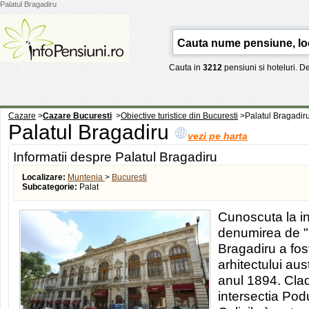
Palatul Bragadiru
Cauta in
3212
pensiuni si hoteluri. 
Cazare
>
Cazare Bucuresti
>
Obiective turistice din Bucuresti
>
Palatul Bragadir
Palatul Bragadiru
vezi pe harta
Informatii despre Palatul Bragadiru
Localizare:
Muntenia
>
Bucuresti
Subcategorie:
Palat
Cunoscuta la in
denumirea de "C
Bragadiru a fos
arhitectului aus
anul 1894. Clad
intersectia Podu