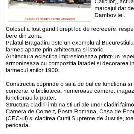
Calicilor), actu
marcajul dat de
Dambovitei.
Apasati pe imagini pentru vizualizare
Colosul a fost gandit drept loc de recreeere, respec
bere din zona.
Palatul Bragadiru este un exemplu al Bucurestiulu
farmec aparte prin arhitectura si istoric.
Arhitectura eclectica impresioneaza printr-un reper
armonizeaza cu compozitia fatadei si decorarea int
farmecul anilor 1900.
Constructia cuprinde o sala de bal ce functiona si 
concerte, o biblioteca, numeroase camere, magazin
functionau la parter.
Structura cladirii imbina stiluri ale unor cladiri fa
Camera de Comert, Posta Romana, Casa de Econo
(CEC-ul) si cladirea Curtii Supreme de Justitie, toa
perioada.