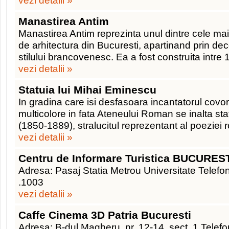
vezi detalii »
Manastirea Antim
Manastirea Antim reprezinta unul dintre cele 
de arhitectura din Bucuresti, apartinand prin dec
stilului brancovenesc. Ea a fost construita intre
vezi detalii »
Statuia lui Mihai Eminescu
In gradina care isi desfasoara incantatorul covor
multicolore in fata Ateneului Roman se inalta st
(1850-1889), stralucitul reprezentant al poeziei r
vezi detalii »
Centru de Informare Turistica BUCURES
Adresa: Pasaj Statia Metrou Universitate Telefon
.1003
vezi detalii »
Caffe Cinema 3D Patria Bucuresti
Adresa: B-dul Magheru, nr. 12-14, sect. 1 Tel