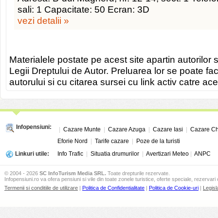
sali: 1 Capacitate: 50 Ecran: 3D
vezi detalii »
Materialele postate pe acest site apartin autorilor s
Legii Dreptului de Autor. Preluarea lor se poate fa
autorului si cu citarea sursei cu link activ catre ace
Infopensiuni:
|
Cazare Munte
|
Cazare Azuga
|
Cazare Iasi
|
Cazare Ch
Eforie Nord
|
Tarife cazare
|
Poze de la turisti
Linkuri utile:
Info Trafic
|
Situatia drumurilor
|
Avertizari Meteo
|
ANPC
© 2004 - 2026
SC InfoTurism Media SRL.
Toate drepturile rezervate.
Infopensiuni.ro va ofera pensiuni si vile din toate zonele turistice, oferte speciale, rezervari 
Termenii si conditiile de utilizare
|
Politica de Confidentialitate
|
Politica de Cookie-uri
|
Legisl