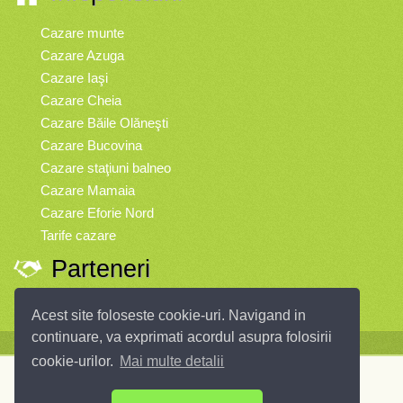
Cazare munte
Cazare Azuga
Cazare Iaşi
Cazare Cheia
Cazare Băile Olăneşti
Cazare Bucovina
Cazare staţiuni balneo
Cazare Mamaia
Cazare Eforie Nord
Tarife cazare
Parteneri
Vremea
Acest site foloseste cookie-uri. Navigand in
continuare, va exprimati acordul asupra folosirii
Infopensiuni.ro vă oferă pensiuni şi vile din toate zonele turistice, oferte
cookie-urilor.
Mai multe detalii
speciale, rezervări online.
Pensiunea Cuib 3*** din
Cisnadioara
© 2004 - 2026 SC InfoTurism Media SRL.