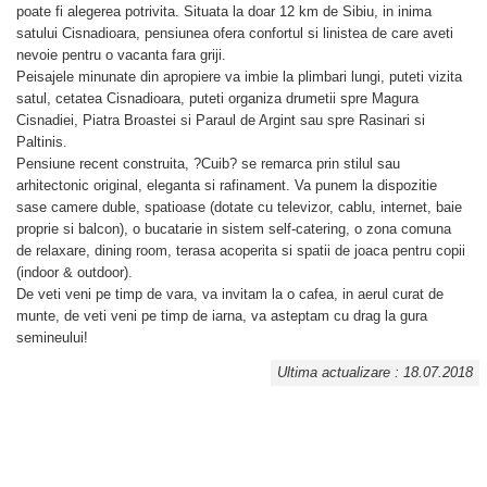
poate fi alegerea potrivita. Situata la doar 12 km de Sibiu, in inima
satului Cisnadioara, pensiunea ofera confortul si linistea de care aveti
nevoie pentru o vacanta fara griji.
Peisajele minunate din apropiere va imbie la plimbari lungi, puteti vizita
satul, cetatea Cisnadioara, puteti organiza drumetii spre Magura
Cisnadiei, Piatra Broastei si Paraul de Argint sau spre Rasinari si
Paltinis.
Pensiune recent construita, ?Cuib? se remarca prin stilul sau
arhitectonic original, eleganta si rafinament. Va punem la dispozitie
sase camere duble, spatioase (dotate cu televizor, cablu, internet, baie
proprie si balcon), o bucatarie in sistem self-catering, o zona comuna
de relaxare, dining room, terasa acoperita si spatii de joaca pentru copii
(indoor & outdoor).
De veti veni pe timp de vara, va invitam la o cafea, in aerul curat de
munte, de veti veni pe timp de iarna, va asteptam cu drag la gura
semineului!
Ultima actualizare : 18.07.2018