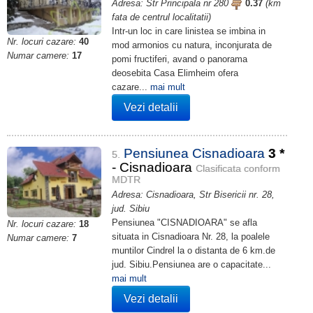
Adresa: Str Principala nr 280
0.37
(km
fata de centrul localitatii)
Intr-un loc in care linistea se imbina in
Nr. locuri cazare:
40
mod armonios cu natura, inconjurata de
Numar camere:
17
pomi fructiferi, avand o panorama
deosebita Casa Elimheim ofera
cazare...
mai mult
Vezi detalii
Pensiunea Cisnadioara
3
*
5.
- Cisnadioara
Clasificata conform
MDTR
Adresa: Cisnadioara, Str Bisericii nr. 28,
jud. Sibiu
Pensiunea "CISNADIOARA" se afla
Nr. locuri cazare:
18
situata in Cisnadioara Nr. 28, la poalele
Numar camere:
7
muntilor Cindrel la o distanta de 6 km.de
jud. Sibiu.Pensiunea are o capacitate...
mai mult
Vezi detalii