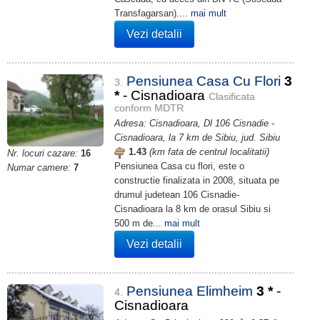
Transfagarsan)....
mai mult
Vezi detalii
Pensiunea Casa Cu Flori
3
3.
*
- Cisnadioara
Clasificata
conform MDTR
Adresa: Cisnadioara, Dl 106 Cisnadie -
Cisnadioara, la 7 km de Sibiu, jud. Sibiu
1.43
(km fata de centrul localitatii)
Nr. locuri cazare:
16
Pensiunea Casa cu flori, este o
Numar camere:
7
constructie finalizata in 2008, situata pe
drumul judetean 106 Cisnadie-
Cisnadioara la 8 km de orasul Sibiu si
500 m de...
mai mult
Vezi detalii
Pensiunea Elimheim
3
*
-
4.
Cisnadioara