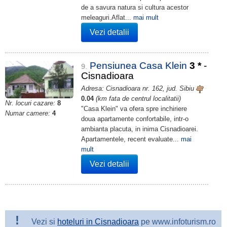
de a savura natura si cultura acestor
meleaguri.Aflat...
mai mult
Vezi detalii
Pensiunea Casa Klein
3
*
-
9.
Cisnadioara
Adresa: Cisnadioara nr. 162, jud. Sibiu
0.04
(km fata de centrul localitatii)
Nr. locuri cazare:
8
"Casa Klein" va ofera spre inchiriere
Numar camere:
4
doua apartamente confortabile, intr-o
ambianta placuta, in inima Cisnadioarei.
Apartamentele, recent evaluate...
mai
mult
Vezi detalii
!
Vezi si
hoteluri in Cisnadioara
pe www.infoturism.ro