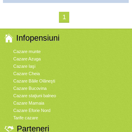
1
Infopensiuni
Cazare munte
Cazare Azuga
Cazare Iaşi
Cazare Cheia
Cazare Băile Olăneşti
Cazare Bucovina
Cazare staţiuni balneo
Cazare Mamaia
Cazare Eforie Nord
Tarife cazare
Parteneri