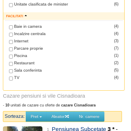
Unitate clasificata de minister
(6)
FACILITATI
Baie in camera
(4)
Incalzire centrala
(4)
Internet
(3)
Parcare proprie
(7)
Piscina
(1)
Restaurant
(2)
Sala conferinta
(5)
TV
(4)
Cazare pensiuni si vile Cisnadioara
-
10
unitati de cazare cu oferte de
cazare Cisnadioara
Sorteaza:
Pret
Aleator
Nr. camere
Pensiunea Subcetate
3
*
-
1.