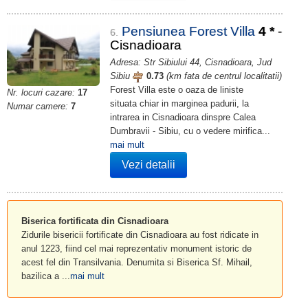
Pensiunea Forest Villa
4
*
-
6.
Cisnadioara
Adresa: Str Sibiului 44, Cisnadioara, Jud
Sibiu
0.73
(km fata de centrul localitatii)
Forest Villa este o oaza de liniste
Nr. locuri cazare:
17
situata chiar in marginea padurii, la
Numar camere:
7
intrarea in Cisnadioara dinspre Calea
Dumbravii - Sibiu, cu o vedere mirifica...
mai mult
Vezi detalii
Biserica fortificata din Cisnadioara
Zidurile bisericii fortificate din Cisnadioara au fost ridicate in
anul 1223, fiind cel mai reprezentativ monument istoric de
acest fel din Transilvania. Denumita si Biserica Sf. Mihail,
bazilica a ...
mai mult