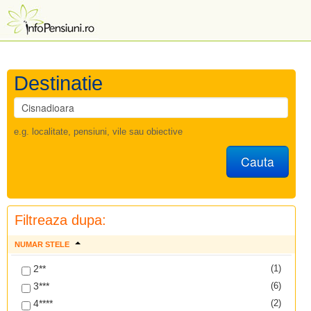
Destinatie
e.g. localitate, pensiuni, vile sau obiective
Cauta
Filtreaza dupa:
NUMAR STELE
2**
(1)
3***
(6)
4****
(2)