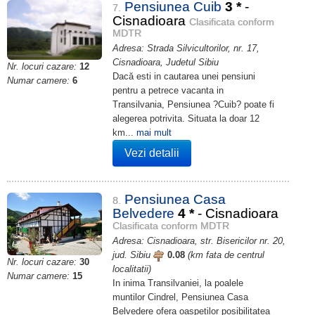
Pensiunea Cuib
3
*
-
7.
Cisnadioara
Clasificata conform
MDTR
Adresa: Strada Silvicultorilor, nr. 17,
Cisnadioara, Judetul Sibiu
Nr. locuri cazare:
12
Dacă esti in cautarea unei pensiuni
Numar camere:
6
pentru a petrece vacanta in
Transilvania, Pensiunea ?Cuib? poate fi
alegerea potrivita. Situata la doar 12
km...
mai mult
Vezi detalii
Pensiunea Casa
8.
Belvedere
4
*
- Cisnadioara
Clasificata conform MDTR
Adresa: Cisnadioara, str. Bisericilor nr. 20,
jud. Sibiu
0.08
(km fata de centrul
Nr. locuri cazare:
30
localitatii)
Numar camere:
15
In inima Transilvaniei, la poalele
muntilor Cindrel, Pensiunea Casa
Belvedere ofera oaspetilor posibilitatea