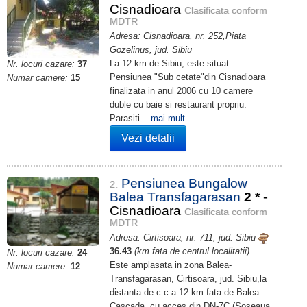
Cisnadioara
Clasificata conform
MDTR
Adresa: Cisnadioara, nr. 252,Piata
Gozelinus, jud. Sibiu
La 12 km de Sibiu, este situat
Nr. locuri cazare:
37
Pensiunea "Sub cetate"din Cisnadioara
Numar camere:
15
finalizata in anul 2006 cu 10 camere
duble cu baie si restaurant propriu.
Parasiti...
mai mult
Vezi detalii
Pensiunea Bungalow
2.
Balea Transfagarasan
2
*
-
Cisnadioara
Clasificata conform
MDTR
Adresa: Cirtisoara, nr. 711, jud. Sibiu
36.43
(km fata de centrul localitatii)
Nr. locuri cazare:
24
Este amplasata in zona Balea-
Numar camere:
12
Transfagarasan, Cirtisoara, jud. Sibiu,la
distanta de c.c.a.12 km fata de Balea
Cascada, cu acces din DN-7C (Soseaua