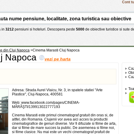
Cont tu
 in
3212
pensiuni si hoteluri. Descopera peste
5000
de obiective turistice si sute 
ice din Cluj Napoca
>
Cinema Marasti Cluj Napoca
uj Napoca
vezi pe harta
Caz
Obi
Caz
Toa
Adresa: Strada Aurel Vlaicu, Nr. 3, in spatele statiei "Arte
Plastice", Cluj-Napoca, 400581
Web: www.facebook.com/pages/CINEMA-
MĂRĂŞTI/139913022777193
Cinema Marasti este primul cinematograf gratuit din oras si, de
altfel, din Romania. Clujenii vor avea aici acces la productii
cinematografice de genuri diverse. Vor fi difuzate si filme de arta,
dar si filme de mare succes la public. De asemenea si filme noi,
si filme clasice. Nu mai este un vechi cinematograf prafuit de