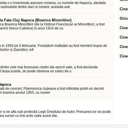
a exista o o insemnata asezare romana, cu numele de Napuca, atestata
azboaiele dintre daci si romani, aceasta ase
Cine
Oriz
a Fata Cluj Napoca (Biserica Minoritilor)
 Biserica Minoritilor (de la Ordinul Franciscan al Minoritilor), a fost
Cine
ricii Greco-Catolice) in anul 1924 de ca
Cine
a in 1950 pe 5 februarie. Fondatorii institutiei au fost membrii trupei de
Cine
rilor si Ziaristilor, infi
Cine
ntre cele mai frumoase cladiri ale epocii sale, a fost declarata
iat dupa poarta, se poate observa un cadru de u
 Napoca
tatii de concert, Filarmonica clujeana a fost infiintata printr-un decret
i in toamna anului 1955, cu numel
or si se afla sub protectia Legii Dreptului de Autor. Preluarea lor se poate
ea sursei cu link activ catre acest site.