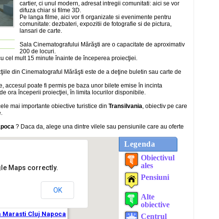
cartier, ci unul modern, adresat intregii comunitati: aici se vor
difuza chiar si filme 3D.
Pe langa filme, aici vor fi organizate si evenimente pentru
comunitate: dezbateri, expozitii de fotografie si de pictura,
lansari de carte.
Sala Cinematografului Mărăşti are o capacitate de aproximativ
200 de locuri.
u cel mult 15 minute înainte de începerea proiecţiei.
cţiile din Cinematograful Mărăşti este de a deţine buletin sau carte de
ete, accesul poate fi permis pe baza unor bilete emise în incinta
 ora începerii proiecţiei, în limita locurilor disponibile.
cele mai importante obiective turistice din
Transilvania
, obiectiv pe care
e.
apoca
? Daca da, alege una dintre vilele sau pensiunile care au oferte