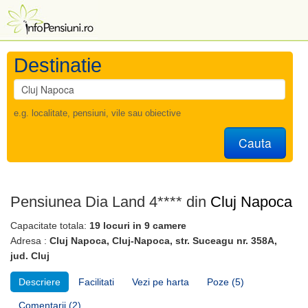
Destinatie
e.g. localitate, pensiuni, vile sau obiective
Cauta
Pensiunea Dia Land 4**** din
Cluj Napoca
Capacitate totala:
19 locuri in 9 camere
Adresa :
Cluj Napoca, Cluj-Napoca, str. Suceagu nr. 358A,
jud. Cluj
Descriere
Facilitati
Vezi pe harta
Poze (5)
Comentarii (2)