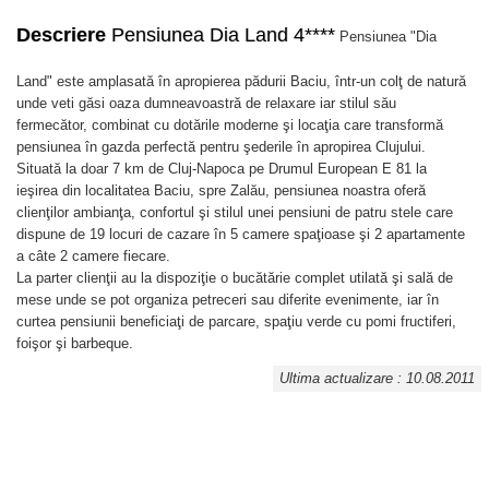
Descriere
Pensiunea Dia Land 4****
Pensiunea "Dia
Land" este amplasată în apropierea pădurii Baciu, într-un colţ de natură
unde veti găsi oaza dumneavoastră de relaxare iar stilul său
fermecător, combinat cu dotările moderne şi locaţia care transformă
pensiunea în gazda perfectă pentru şederile în apropirea Clujului.
Situată la doar 7 km de Cluj-Napoca pe Drumul European E 81 la
ieşirea din localitatea Baciu, spre Zalău, pensiunea noastra oferă
clienţilor ambianţa, confortul şi stilul unei pensiuni de patru stele care
dispune de 19 locuri de cazare în 5 camere spaţioase şi 2 apartamente
a câte 2 camere fiecare.
La parter clienţii au la dispoziţie o bucătărie complet utilată şi sală de
mese unde se pot organiza petreceri sau diferite evenimente, iar în
curtea pensiunii beneficiaţi de parcare, spaţiu verde cu pomi fructiferi,
foişor şi barbeque.
Ultima actualizare : 10.08.2011