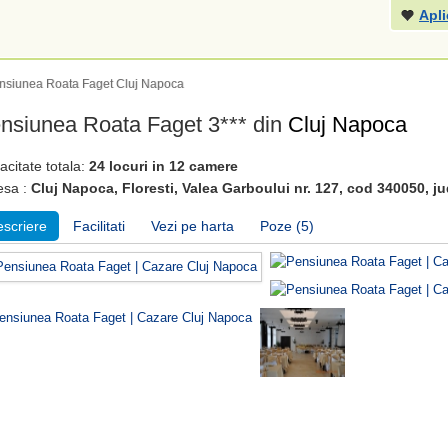
Apli
nsiunea Roata Faget Cluj Napoca
nsiunea Roata Faget 3*** din
Cluj Napoca
citate totala:
24 locuri in 12 camere
esa :
Cluj Napoca, Floresti, Valea Garboului nr. 127, cod 340050, ju
scriere
Facilitati
Vezi pe harta
Poze (5)