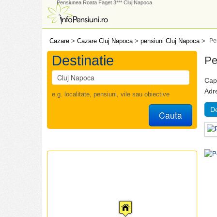
Pensiunea Roata Faget 3*** Cluj Napoca
Cazare
>
Cazare Cluj Napoca
>
pensiuni Cluj Napoca
>
Pe
Destinatie
Pe
Capa
Adr
e.g. localitate, pensiuni, vile sau obiective
De
Cauta