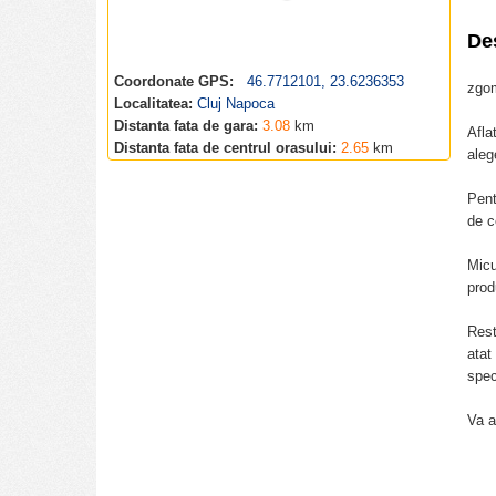
De
Coordonate GPS:
46.7712101, 23.6236353
zgom
Localitatea:
Cluj Napoca
Distanta fata de gara:
3.08
km
Afla
Distanta fata de centrul orasului:
2.65
km
aleg
Pent
de c
Micu
prod
Rest
atat
spec
Va a