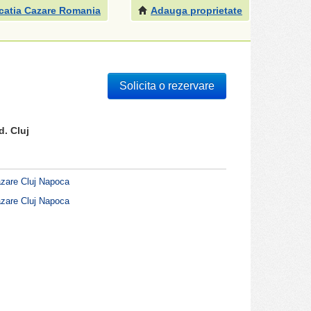
catia Cazare Romania
Adauga proprietate
Solicita o rezervare
d. Cluj