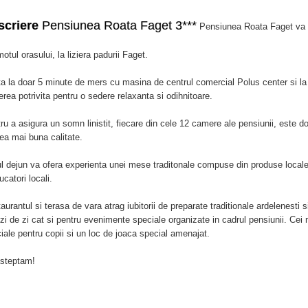
scriere
Pensiunea Roata Faget 3***
Pensiunea Roata Faget va as
otul orasului, la liziera padurii Faget.
ta la doar 5 minute de mers cu masina de centrul comercial Polus center si la
erea potrivita pentru o sedere relaxanta si odihnitoare.
ru a asigura un somn linistit, fiecare din cele 12 camere ale pensiunii, este do
ea mai buna calitate.
l dejun va ofera experienta unei mese traditonale compuse din produse locale s
ucatori locali.
aurantul si terasa de vara atrag iubitorii de preparate traditionale ardelenesti 
 zi de zi cat si pentru evenimente speciale organizate in cadrul pensiunii. Cei m
iale pentru copii si un loc de joaca special amenajat.
steptam!