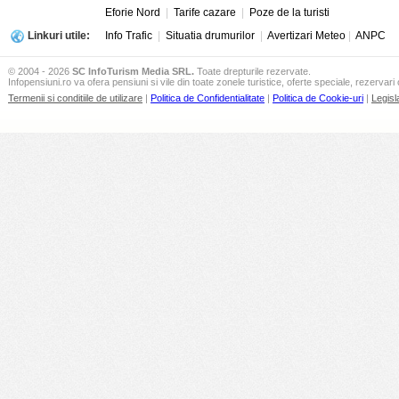
Eforie Nord
|
Tarife cazare
|
Poze de la turisti
Linkuri utile:
Info Trafic
|
Situatia drumurilor
|
Avertizari Meteo
|
ANPC
© 2004 - 2026
SC InfoTurism Media SRL.
Toate drepturile rezervate.
Infopensiuni.ro va ofera pensiuni si vile din toate zonele turistice, oferte speciale, rezervari 
Termenii si conditiile de utilizare
|
Politica de Confidentialitate
|
Politica de Cookie-uri
|
Legisl