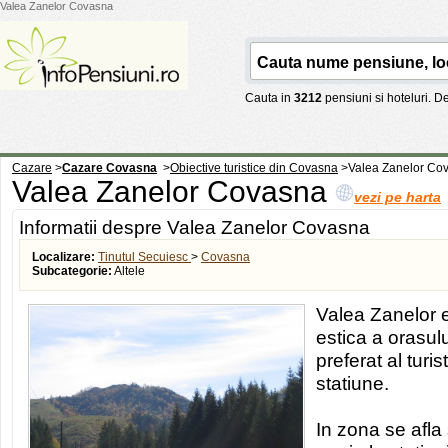
Valea Zanelor Covasna
Cauta in
3212
pensiuni si hoteluri. 
Cazare
>
Cazare Covasna
>
Obiective turistice din Covasna
>
Valea Zanelor Co
Valea Zanelor Covasna
vezi pe harta
Informatii despre Valea Zanelor Covasna
Localizare:
Tinutul Secuiesc
>
Covasna
Subcategorie:
Altele
Valea Zanelor e
estica a orasul
preferat al turis
statiune.
In zona se afla 