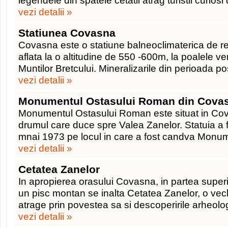
legendele din spatele cetatii atrag turistii curiosi 
vezi detalii »
Statiunea Covasna
Covasna este o statiune balneoclimaterica de r
aflata la o altitudine de 550 -600m, la poalele ver
Muntilor Bretcului. Mineralizarile din perioada p
vezi detalii »
Monumentul Ostasului Roman din Cova
Monumentul Ostasului Roman este situat in Cova
drumul care duce spre Valea Zanelor. Statuia a fo
mnai 1973 pe locul in care a fost candva Monum
vezi detalii »
Cetatea Zanelor
In apropierea orasului Covasna, in partea superi
un pisc montan se inalta Cetatea Zanelor, o vec
atrage prin povestea sa si descoperirile arheolo
vezi detalii »