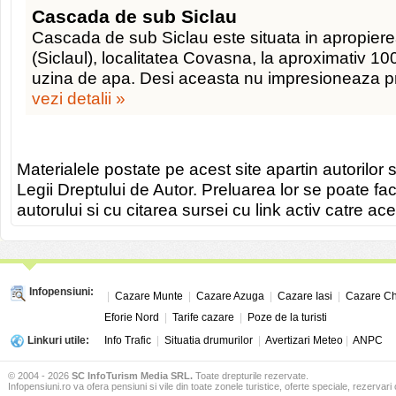
Cascada de sub Siclau
Cascada de sub Siclau este situata in apropierea
(Siclaul), localitatea Covasna, la aproximativ 
uzina de apa. Desi aceasta nu impresioneaza pri
vezi detalii »
Materialele postate pe acest site apartin autorilor s
Legii Dreptului de Autor. Preluarea lor se poate fa
autorului si cu citarea sursei cu link activ catre ace
Infopensiuni:
|
Cazare Munte
|
Cazare Azuga
|
Cazare Iasi
|
Cazare Ch
Eforie Nord
|
Tarife cazare
|
Poze de la turisti
Linkuri utile:
Info Trafic
|
Situatia drumurilor
|
Avertizari Meteo
|
ANPC
© 2004 - 2026
SC InfoTurism Media SRL.
Toate drepturile rezervate.
Infopensiuni.ro va ofera pensiuni si vile din toate zonele turistice, oferte speciale, rezervari 