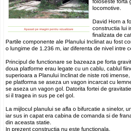
foloseste forta 
locomotive.
David Horn a fo
constructia lui 
Apasati pe imagini pentru vizualizare
finalizata de c
Partile componente ale Planului Inclinat au fost 
o lungime de 1.236 m, iar diferenta de nivel intre c
Principul de functionare se bazeaza pe forta gravit
doua platforme erau legate cu un cablu, cablul fiin
superioara a Planului Inclinat de niste roti imense,
pe platforma se aseza un vagon incarcat cu lemne,
se aseza un vagon gol. Datorita fortei de gravitati
si il tragea in sus pe cel gol.
La mijlocul planului se afla o bifurcatie a sinelor, 
iar sus in capat era cabina de comanda si de franare
din aceasta statie.
In prezent constructia nu este functionala.