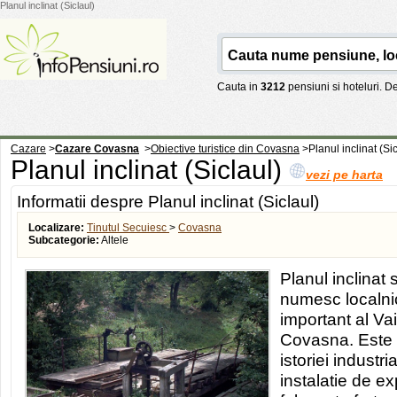
Planul inclinat (Siclaul)
Cauta in
3212
pensiuni si hoteluri. 
Cazare
>
Cazare Covasna
>
Obiective turistice din Covasna
>
Planul inclinat (Sic
Planul inclinat (Siclaul)
vezi pe harta
Informatii despre Planul inclinat (Siclaul)
Localizare:
Tinutul Secuiesc
>
Covasna
Subcategorie:
Altele
Planul inclinat 
numesc localnic
important al Vai
Covasna. Este
istoriei industr
instalatie de ex