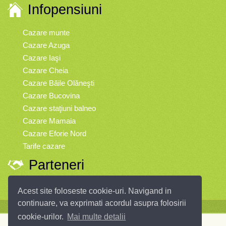
Infopensiuni
Cazare munte
Cazare Azuga
Cazare Iaşi
Cazare Cheia
Cazare Băile Olăneşti
Cazare Bucovina
Cazare staţiuni balneo
Cazare Mamaia
Cazare Eforie Nord
Tarife cazare
Parteneri
Vremea
Acest site foloseste cookie-uri. Navigand in
continuare, va exprimati acordul asupra folosirii
Infopensiuni.ro vă oferă pensiuni şi vile din toate zonele turistice, oferte
cookie-urilor.
Mai multe detalii
speciale, rezervări online.
Pensiunea Onix 2** din
Fagaras