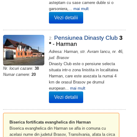
asteptam cu sase camere duble si o
garsoniera,...
mai mult
Vezi detalii
Pensiunea Dinasty Club
3
2.
*
- Harman
Adresa: Harman, str. Avram Iancu, nr. 46,
jud. Brasov
Dinasty Club este o pensiune selecta
Nr. locuri cazare:
38
situata intr-o zona linistita in localitatea
Numar camere:
20
Harman, care este asezata la numai 4
km de orasul Brasov pe drumul
european...
mai mult
Vezi detalii
Biserica fortificata evanghelica din Harman
Biserica evanghelica din Harman se afla in comuna cu
acelasi nume din judetul Brasov, Transilvania, afata la circa