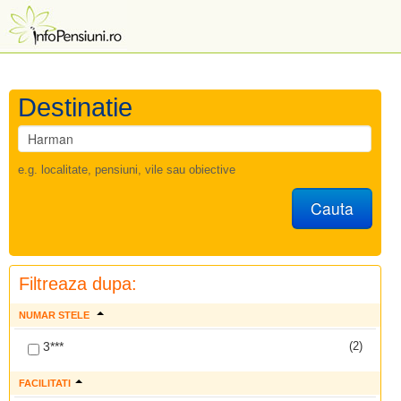
Destinatie
e.g. localitate, pensiuni, vile sau obiective
Cauta
Filtreaza dupa:
NUMAR STELE
3***
(2)
FACILITATI