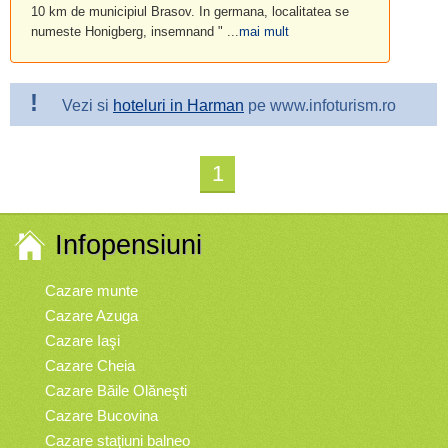
10 km de municipiul Brasov. In germana, localitatea se
numeste Honigberg, insemnand " ...
mai mult
!
Vezi si
hoteluri in Harman
pe www.infoturism.ro
1
Infopensiuni
Cazare munte
Cazare Azuga
Cazare Iaşi
Cazare Cheia
Cazare Băile Olăneşti
Cazare Bucovina
Cazare staţiuni balneo