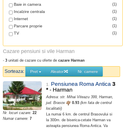
Baie in camera
(1)
Incalzire centrala
(1)
Internet
(1)
Parcare proprie
(1)
TV
(1)
Cazare pensiuni si vile Harman
-
3
unitati de cazare cu oferte de
cazare Harman
Sorteaza:
Pret
Aleator
Nr. camere
Pensiunea Roma Antica
3
1.
*
- Harman
Adresa: str. Mihai Viteazu 399, Harman,
jud. Brasov
0.93
(km fata de centrul
localitatii)
Nr. locuri cazare:
22
La numai 6 km. de centrul Brasovului si
Numar camere:
7
la 300m. de biserica-cetate Harman va
asteapta pensiunea Roma Antica. Va