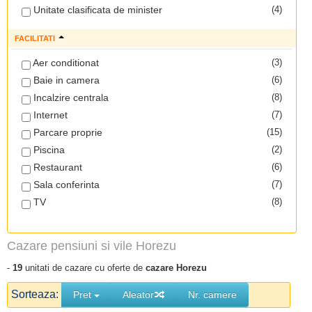
Unitate clasificata de minister
(4)
FACILITATI
Aer conditionat
(3)
Baie in camera
(6)
Incalzire centrala
(8)
Internet
(7)
Parcare proprie
(15)
Piscina
(2)
Restaurant
(6)
Sala conferinta
(7)
TV
(8)
Cazare pensiuni si vile Horezu
-
19
unitati de cazare cu oferte de
cazare Horezu
Sorteaza:
Pret
Aleator
Nr. camere