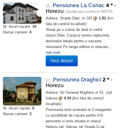
Pensiunea La Conac
4
*
-
11.
Horezu
Clasificata conform MDTR
Adresa: Strada Olari, nr 193
1.82
(km
fata de centrul localitatii)
Nr. locuri cazare:
10
Situat pe o culme de deal in varful
Numar camere:
4
strazii Olari, Conacul nostru reprezinta
destinatia ideala pentru o vacanta
minunata! Pe langa odihna si relaxare,...
mai mult
Vezi detalii
Pensiunea Draghici
2
*
-
12.
Horezu
Adresa: Str General Magheru nr 51. Jud
Valcea
0.04
(km fata de centrul
localitatii)
Nr. locuri cazare:
6
Pensiunea este evaluata la 3 margarete
Numar camere:
3
cu posibilitati de cazare pentru 6-8
persoane si este situata in orasul
Horezu jud. Valcea, pe Strada G-ral