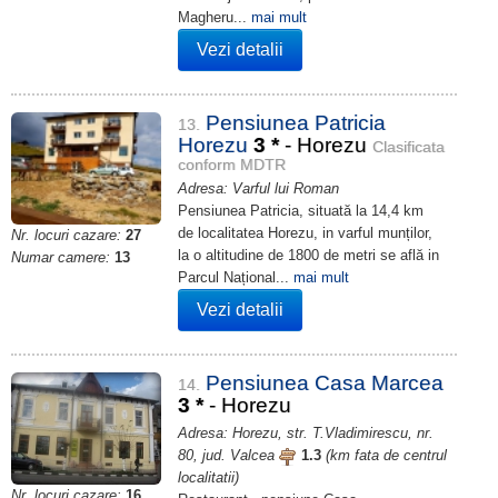
Magheru...
mai mult
Vezi detalii
Pensiunea Patricia
13.
Horezu
3
*
- Horezu
Clasificata
conform MDTR
Adresa: Varful lui Roman
Pensiunea Patricia, situată la 14,4 km
de localitatea Horezu, in varful munților,
Nr. locuri cazare:
27
la o altitudine de 1800 de metri se află in
Numar camere:
13
Parcul Național...
mai mult
Vezi detalii
Pensiunea Casa Marcea
14.
3
*
- Horezu
Adresa: Horezu, str. T.Vladimirescu, nr.
80, jud. Valcea
1.3
(km fata de centrul
localitatii)
Nr. locuri cazare:
16