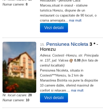
Restaurant - pensiune Casa
Numar camere:
8
Marcea,situat in orasul - statiune
turistica Horezu, dispune de un
restaurant cu capacitate de 90 locuri, o
crama amenajata...
mai mult
Vezi detalii
Pensiunea Nicoleta
3
*
-
15.
Horezu
Adresa: Costesti -Horezu, str. Principala
nr. 137, jud. Valcea
0.08
(km fata de
centrul localitatii)
Pensiunea Nicoleta, situata in
Costesti***Horezu, la 2 km de
Manastirea Bistrita va pune la dispozitie
10 camere duble, oferind maximul de
confort si relaxare....
mai mult
Nr. locuri cazare:
28
Vezi detalii
Numar camere:
10