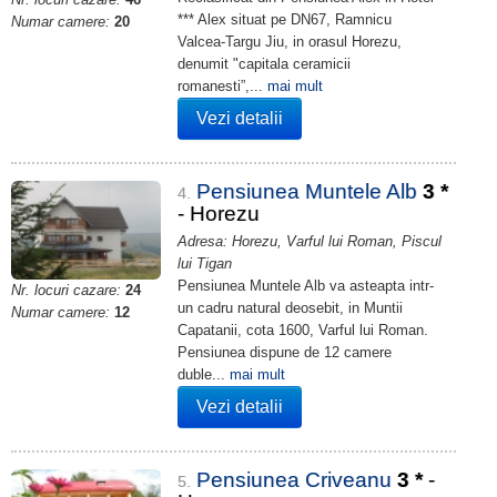
*** Alex situat pe DN67, Ramnicu
Numar camere:
20
Valcea-Targu Jiu, in orasul Horezu,
denumit "capitala ceramicii
romanesti”,...
mai mult
Vezi detalii
Pensiunea Muntele Alb
3
*
4.
- Horezu
Adresa: Horezu, Varful lui Roman, Piscul
lui Tigan
Pensiunea Muntele Alb va asteapta intr-
Nr. locuri cazare:
24
un cadru natural deosebit, in Muntii
Numar camere:
12
Capatanii, cota 1600, Varful lui Roman.
Pensiunea dispune de 12 camere
duble...
mai mult
Vezi detalii
Pensiunea Criveanu
3
*
-
5.