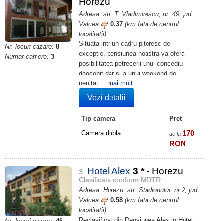
Horezu
Adresa: str. T. Vladimirescu, nr. 49, jud.
Valcea
0.37
(km fata de centrul
localitatii)
Situata intr-un cadru pitoresc de
Nr. locuri cazare:
8
exceptie, pensiunea noastra va ofera
Numar camere:
3
posibilitatea petrecerii unui concediu
deosebit dar si a unui weekend de
neuitat....
mai mult
Vezi detalii
Tip camera
Pret
170
Camera dubla
de la
RON
Hotel Alex
3
*
- Horezu
3.
Clasificata conform MDTR
Adresa: Horezu, str. Stadionului, nr.2, jud.
Valcea
0.58
(km fata de centrul
localitatii)
Reclasificat din Pensiunea Alex in Hotel
Nr. locuri cazare:
46