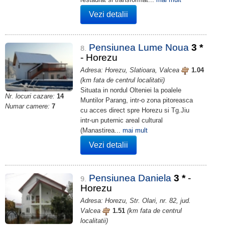
Vezi detalii
Pensiunea Lume Noua
3
*
8.
- Horezu
Adresa: Horezu, Slatioara, Valcea
1.04
(km fata de centrul localitatii)
Situata in nordul Olteniei la poalele
Nr. locuri cazare:
14
Muntilor Parang, intr-o zona pitoreasca
Numar camere:
7
cu acces direct spre Horezu si Tg.Jiu
intr-un puternic areal cultural
(Manastirea...
mai mult
Vezi detalii
Pensiunea Daniela
3
*
-
9.
Horezu
Adresa: Horezu, Str. Olari, nr. 82, jud.
Valcea
1.51
(km fata de centrul
localitatii)