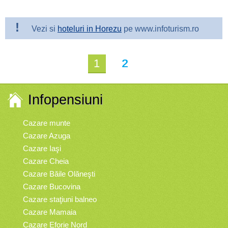
!
Vezi si
hoteluri in Horezu
pe www.infoturism.ro
1
2
Infopensiuni
Cazare munte
Cazare Azuga
Cazare Iaşi
Cazare Cheia
Cazare Băile Olăneşti
Cazare Bucovina
Cazare staţiuni balneo
Cazare Mamaia
Cazare Eforie Nord