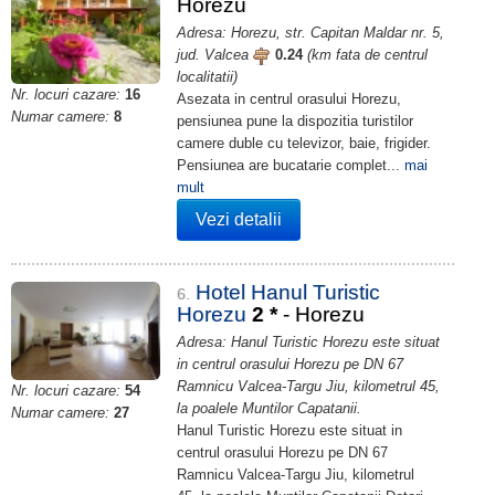
Horezu
Adresa: Horezu, str. Capitan Maldar nr. 5,
jud. Valcea
0.24
(km fata de centrul
localitatii)
Nr. locuri cazare:
16
Asezata in centrul orasului Horezu,
Numar camere:
8
pensiunea pune la dispozitia turistilor
camere duble cu televizor, baie, frigider.
Pensiunea are bucatarie complet...
mai
mult
Vezi detalii
Hotel Hanul Turistic
6.
Horezu
2
*
- Horezu
Adresa: Hanul Turistic Horezu este situat
in centrul orasului Horezu pe DN 67
Ramnicu Valcea-Targu Jiu, kilometrul 45,
Nr. locuri cazare:
54
la poalele Muntilor Capatanii.
Numar camere:
27
Hanul Turistic Horezu este situat in
centrul orasului Horezu pe DN 67
Ramnicu Valcea-Targu Jiu, kilometrul