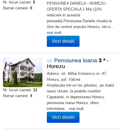
Nr. locuri cazare:
8
PENSIUNEA DANIELA - HOREZU -
Numar camere:
8
OFERTA SPECIALA 1 Mai (10%
reducere in aceasta
perioada).Pensiunea Daniela situata la
1km de centrul orasului Horezu, intr-o...
mai mult
Vezi detalii
Pensiunea Ioana
3
*
-
10.
Horezu
Adresa: str. Mihai Eminescu nr. 47,
Horezu, jud. Valcea
Amplasata intr-un loc pitoresc, pe malul
Nr. locuri cazare:
12
raului Ursani, la poalele muntilor
Numar camere:
4
Capatanei, in depresiunea Horezu,
pensiunea Ioana Horezu, ofera
intimitatea...
mai mult
Vezi detalii