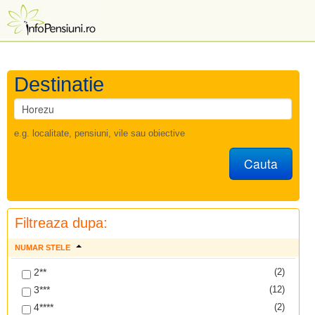
Destinatie
e.g. localitate, pensiuni, vile sau obiective
Cauta
Filtreaza dupa:
NUMAR STELE
2**
(2)
3***
(12)
4****
(2)