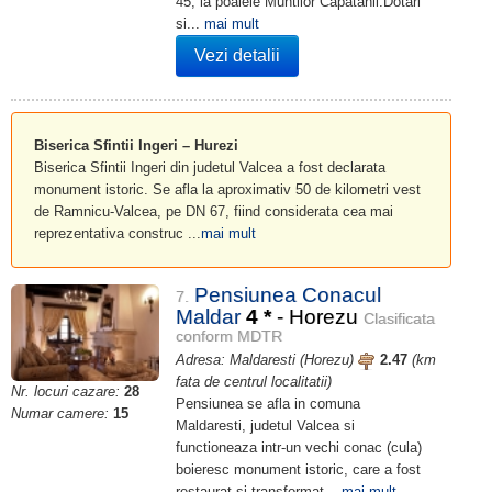
45, la poalele Muntilor Capatanii.Dotari
si...
mai mult
Vezi detalii
Biserica Sfintii Ingeri – Hurezi
Biserica Sfintii Ingeri din judetul Valcea a fost declarata
monument istoric. Se afla la aproximativ 50 de kilometri vest
de Ramnicu-Valcea, pe DN 67, fiind considerata cea mai
reprezentativa construc ...
mai mult
Pensiunea Conacul
7.
Maldar
4
*
- Horezu
Clasificata
conform MDTR
Adresa: Maldaresti (Horezu)
2.47
(km
fata de centrul localitatii)
Nr. locuri cazare:
28
Pensiunea se afla in comuna
Numar camere:
15
Maldaresti, judetul Valcea si
functioneaza intr-un vechi conac (cula)
boieresc monument istoric, care a fost
restaurat si transformat...
mai mult