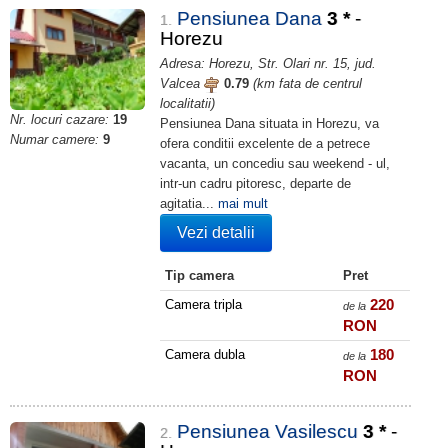
Pensiunea Dana
3
*
-
1.
Horezu
Adresa: Horezu, Str. Olari nr. 15, jud.
Valcea
0.79
(km fata de centrul
localitatii)
Nr. locuri cazare:
19
Pensiunea Dana situata in Horezu, va
Numar camere:
9
ofera conditii excelente de a petrece
vacanta, un concediu sau weekend - ul,
intr-un cadru pitoresc, departe de
agitatia...
mai mult
Vezi detalii
Tip camera
Pret
220
Camera tripla
de la
RON
180
Camera dubla
de la
RON
Pensiunea Vasilescu
3
*
-
2.