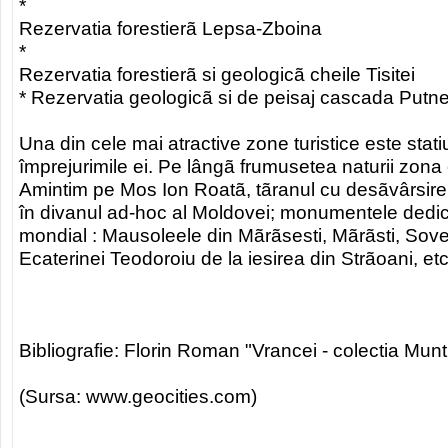
*
Rezervatia forestierã Lepsa-Zboina
*
Rezervatia forestierã si geologicã cheile Tisitei
* Rezervatia geologicã si de peisaj cascada Putne
Una din cele mai atractive zone turistice este stat
împrejurimile ei. Pe lângã frumusetea naturii zona e
Amintim pe Mos Ion Roatã, tãranul cu desãvârsire
în divanul ad-hoc al Moldovei; monumentele dedic
mondial : Mausoleele din Mãrãsesti, Mãrãsti, Sov
Ecaterinei Teodoroiu de la iesirea din Strãoani, etc
Bibliografie: Florin Roman "Vrancei - colectia Munti
(Sursa: www.geocities.com)