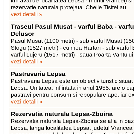
km aval de localitatea Lepsa - muntii Vrancei) si
rezervatie naturala protejata. Cheile Tisitei au
vezi detalii »
Traseul Pasul Musat - varful Baba - varfu
Delusor
Pasul Musat (1100 metri) - sub varful Musat (1503
Stogu (1527 metri) - culmea Hartan - sub varful 
varful Lujeru (1517 metri) - saua Poarta Vantulu
vezi detalii »
Pastravaria Lepsa
Pastravaria Lepsa este un obiectiv turistic situat
Lepsa. Unitatea, infiintata in anul 1955, are o c
pastravi pentru consum si repopulare ape, iar 
vezi detalii »
Rezervatia naturala Lepsa-Zboina
Rezervatia naturala Lepsa-Zboina se afla in bazi
Lepsa, langa localitatea Lepsa, judetul Vrancea si