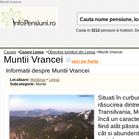
Muntii Vrancei
Cauta in
3212
pensiuni si hoteluri. 
Cazare
>
Cazare Lepsa
>
Obiective turistice din Lepsa
>
Muntii Vrancei
Muntii Vrancei
vezi pe harta
Informatii despre Muntii Vrancei
Localizare:
Moldova
>
Lepsa
Subcategorie:
Munte
Situati în curbur
rãsucirea dintr
Transilvania, M
încã un caracte
fiind atât pãstra
cât si abundent