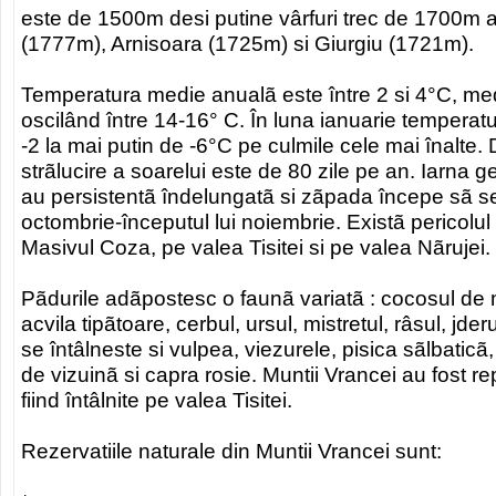
este de 1500m desi putine vârfuri trec de 1700m al
(1777m), Arnisoara (1725m) si Giurgiu (1721m).
Temperatura medie anualã este între 2 si 4°C, medi
oscilând între 14-16° C. În luna ianuarie temperatu
-2 la mai putin de -6°C pe culmile cele mai înalte
strãlucire a soarelui este de 80 zile pe an. Iarna g
au persistentã îndelungatã si zãpada începe sã se 
octombrie-începutul lui noiembrie. Existã pericolul
Masivul Coza, pe valea Tisitei si pe valea Nãrujei.
Pãdurile adãpostesc o faunã variatã : cocosul de 
acvila tipãtoare, cerbul, ursul, mistretul, râsul, jder
se întâlneste si vulpea, viezurele, pisica sãlbatic
de vizuinã si capra rosie. Muntii Vrancei au fost 
fiind întâlnite pe valea Tisitei.
Rezervatiile naturale din Muntii Vrancei sunt: