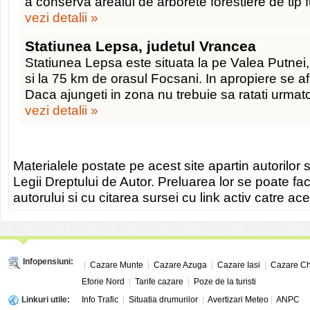
a conserva arealul de arborete forestiere de tip 
vezi detalii »
Statiunea Lepsa, judetul Vrancea
Statiunea Lepsa este situata la pe Valea Putnei,
si la 75 km de orasul Focsani. In apropiere se af
Daca ajungeti in zona nu trebuie sa ratati urmat
vezi detalii »
Materialele postate pe acest site apartin autorilor s
Legii Dreptului de Autor. Preluarea lor se poate fa
autorului si cu citarea sursei cu link activ catre ace
Infopensiuni:
|
Cazare Munte
|
Cazare Azuga
|
Cazare Iasi
|
Cazare Ch
Eforie Nord
|
Tarife cazare
|
Poze de la turisti
Linkuri utile:
Info Trafic
|
Situatia drumurilor
|
Avertizari Meteo
|
ANPC