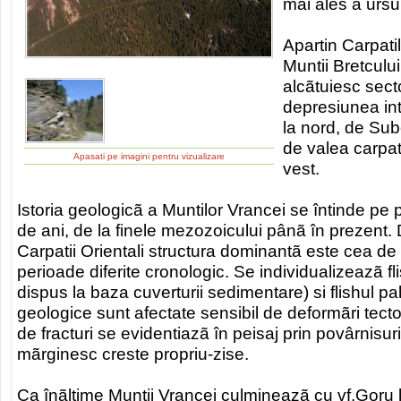
mai ales a ursu
Apartin Carpatil
Muntii Bretcului
alcãtuiesc secto
depresiunea in
la nord, de Subc
de valea carpat
Apasati pe imagini pentru vizualizare
vest.
Istoria geologicã a Muntilor Vrancei se întinde pe
de ani, de la finele mezozoicului pânã în prezent. 
Carpatii Orientali structura dominantã este cea de 
perioade diferite cronologic. Se individualizeazã fli
dispus la baza cuverturii sedimentare) si flishul p
geologice sunt afectate sensibil de deformãri tectonic
de fracturi se evidentiazã în peisaj prin povârnisuri
mãrginesc creste propriu-zise.
Ca înãltime Muntii Vrancei culmineazã cu vf.Goru