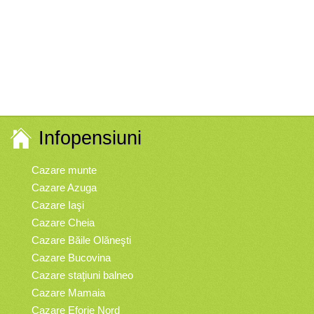
Infopensiuni
Cazare munte
Cazare Azuga
Cazare Iaşi
Cazare Cheia
Cazare Băile Olăneşti
Cazare Bucovina
Cazare staţiuni balneo
Cazare Mamaia
Cazare Eforie Nord