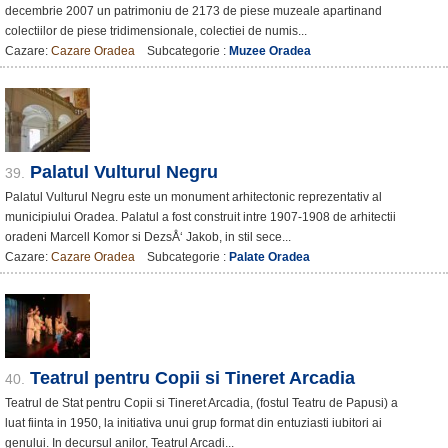
decembrie 2007 un patrimoniu de 2173 de piese muzeale apartinand
colectiilor de piese tridimensionale, colectiei de numis...
Cazare:
Cazare Oradea
Subcategorie :
Muzee Oradea
Palatul Vulturul Negru
39.
Palatul Vulturul Negru este un monument arhitectonic reprezentativ al
municipiului Oradea. Palatul a fost construit intre 1907-1908 de arhitectii
oradeni Marcell Komor si DezsÅ‘ Jakob, in stil sece...
Cazare:
Cazare Oradea
Subcategorie :
Palate Oradea
Teatrul pentru Copii si Tineret Arcadia
40.
Teatrul de Stat pentru Copii si Tineret Arcadia, (fostul Teatru de Papusi) a
luat fiinta in 1950, la initiativa unui grup format din entuziasti iubitori ai
genului. In decursul anilor, Teatrul Arcadi...