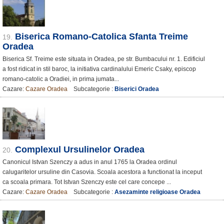
Biserica Romano-Catolica Sfanta Treime
19.
Oradea
Biserica Sf. Treime este situata in Oradea, pe str. Bumbacului nr. 1. Edificiul
a fost ridicat in stil baroc, la initiativa cardinalului Emeric Csaky, episcop
romano-catolic a Oradiei, in prima jumata...
Cazare:
Cazare Oradea
Subcategorie :
Biserici Oradea
Complexul Ursulinelor Oradea
20.
Canonicul Istvan Szenczy a adus in anul 1765 la Oradea ordinul
calugaritelor ursuline din Casovia. Scoala acestora a functionat la inceput
ca scoala primara. Tot Istvan Szenczy este cel care concepe ...
Cazare:
Cazare Oradea
Subcategorie :
Asezaminte religioase Oradea