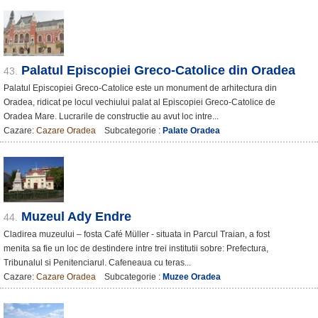
Palatul Episcopiei Greco-Catolice din Oradea
43.
Palatul Episcopiei Greco-Catolice este un monument de arhitectura din
Oradea, ridicat pe locul vechiului palat al Episcopiei Greco-Catolice de
Oradea Mare. Lucrarile de constructie au avut loc intre...
Cazare:
Cazare Oradea
Subcategorie :
Palate Oradea
Muzeul Ady Endre
44.
Cladirea muzeului – fosta Café Müller - situata in Parcul Traian, a fost
menita sa fie un loc de destindere intre trei institutii sobre: Prefectura,
Tribunalul si Penitenciarul. Cafeneaua cu teras...
Cazare:
Cazare Oradea
Subcategorie :
Muzee Oradea