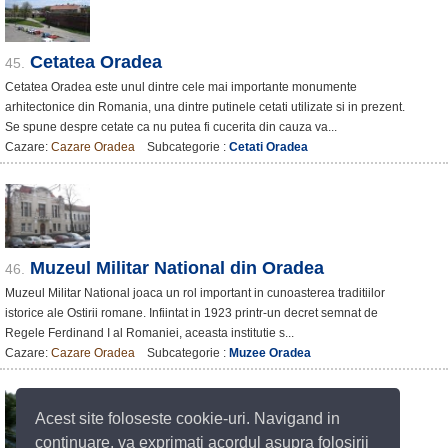
Cetatea Oradea
45.
Cetatea Oradea este unul dintre cele mai importante monumente
arhitectonice din Romania, una dintre putinele cetati utilizate si in prezent.
Se spune despre cetate ca nu putea fi cucerita din cauza va...
Cazare:
Cazare Oradea
Subcategorie :
Cetati Oradea
Muzeul Militar National din Oradea
46.
Muzeul Militar National joaca un rol important in cunoasterea traditiilor
istorice ale Ostirii romane. Infiintat in 1923 printr-un decret semnat de
Regele Ferdinand I al Romaniei, aceasta institutie s...
Cazare:
Cazare Oradea
Subcategorie :
Muzee Oradea
Acest site foloseste cookie-uri. Navigand in
continuare, va exprimati acordul asupra folosirii