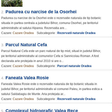
Padurea cu narcise de la Osorhei
2.
Padurea cu narcise de la Osorhei este o rezervatie naturala de tip botanic
situata in partea centrala a judetului Bihor, comuna Osorhei, pe teritoriul
administrativ al satului Alparea. Rezervatia are...
Cazare:
Cazare Oradea
Subcategorie :
Rezervatii naturale Oradea
Parcul Natural Cefa
3.
Parcul Natural Cefa este un parc natural de tip mixt, situat in judetul Bihor,
pe teritoriul administrativ al comunelor Cefa si Sannicolau Roman. A fost
declarata arie protejata in anul 2010 si are o...
Cazare:
Cazare Oradea
Subcategorie :
Parcuri naturale Oradea
Faneata Valea Rosie
4.
Faneata Valea Rosie este o rezervatie naturala de tip botanic situata in
judetul Bihor, pe teritoriul administrativ al comunei Paleu, in partea estica a
satului Saldabagiu de Munte. Aria protejata ar...
Cazare:
Cazare Oradea
Subcategorie :
Rezervatii naturale Oradea
Complexul hidrografic Valea Rece
5.