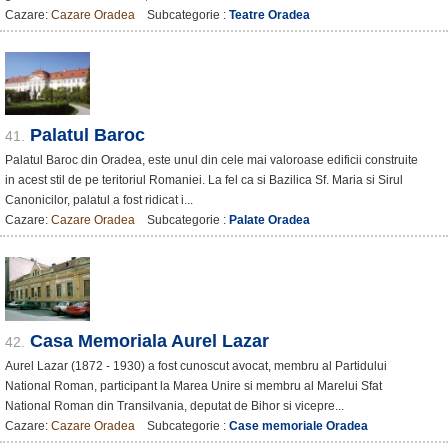
Cazare:
Cazare Oradea
Subcategorie :
Teatre Oradea
Palatul Baroc
41.
Palatul Baroc din Oradea, este unul din cele mai valoroase edificii construite
in acest stil de pe teritoriul Romaniei. La fel ca si Bazilica Sf. Maria si Sirul
Canonicilor, palatul a fost ridicat i...
Cazare:
Cazare Oradea
Subcategorie :
Palate Oradea
Casa Memoriala Aurel Lazar
42.
Aurel Lazar (1872 - 1930) a fost cunoscut avocat, membru al Partidului
National Roman, participant la Marea Unire si membru al Marelui Sfat
National Roman din Transilvania, deputat de Bihor si vicepre...
Cazare:
Cazare Oradea
Subcategorie :
Case memoriale Oradea