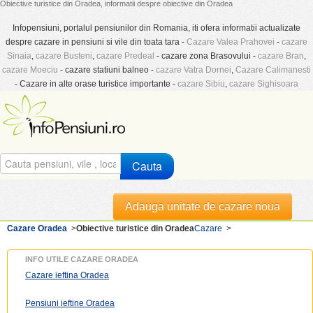
Obiective turistice din Oradea, informatii despre obiective din Oradea
Infopensiuni, portalul pensiunilor din Romania, iti ofera informatii actualizate
despre cazare in pensiuni si vile din toata tara -
Cazare Valea Prahovei
-
cazare
Sinaia
,
cazare Busteni
,
cazare Predeal
- cazare zona Brasovului -
cazare Bran
,
cazare Moeciu
- cazare statiuni balneo -
cazare Vatra Dornei
,
Cazare Calimanesti
- Cazare in alte orase turistice importante -
cazare Sibiu
,
cazare Sighisoara
Cauta
Adauga unitate de cazare noua
Cazare Oradea
>
Obiective turistice din Oradea
Cazare
>
INFO UTILE CAZARE ORADEA
Cazare ieftina Oradea
Pensiuni ieftine Oradea