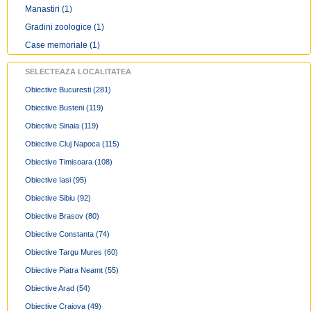
Manastiri
(1)
Gradini zoologice
(1)
Case memoriale
(1)
SELECTEAZA LOCALITATEA
Obiective Bucuresti
(281)
Obiective Busteni
(119)
Obiective Sinaia
(119)
Obiective Cluj Napoca
(115)
Obiective Timisoara
(108)
Obiective Iasi
(95)
Obiective Sibiu
(92)
Obiective Brasov
(80)
Obiective Constanta
(74)
Obiective Targu Mures
(60)
Obiective Piatra Neamt
(55)
Obiective Arad
(54)
Obiective Craiova
(49)