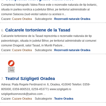
Complexul hidrografic Valea Rece este o rezervatie naturala de tip botanic,
situata in partea nordica a judetului Bihor, pe teritoriul administrativ al
comunei Salacea (sud-vestul satului cu acelasi n...
Cazare:
Cazare Oradea
Subcategorie :
Rezervatii naturale Oradea
Calcarele tortoniene de la Tasad
6.
Calcarele tortoniene de la Tasad reprezinta o rezervatie naturala de tip
paleontologic, situata in judetul Bihor, pe teritoriul administrativ al comunei
comunei Dragesti, satul Tasad, in Muntii Padure...
Cazare:
Cazare Oradea
Subcategorie :
Rezervatii naturale Oradea
Teatrul Szigligeti Oradea
7.
Adresa: Piata Regele Ferdinand nr. 6, Oradea, 410040 Telefon: 0359-
805000, 0359-800533, 0259-453771 www.szigligeti.ro
szigligetiszervezok@yahoo.com ...
Cazare:
Cazare Oradea
Subcategorie :
Teatre Oradea