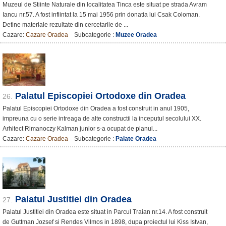
Muzeul de Stiinte Naturale din localitatea Tinca este situat pe strada Avram
Iancu nr.57. A fost infiintat la 15 mai 1956 prin donatia lui Csak Coloman.
Detine materiale rezultate din cercetarile de ...
Cazare:
Cazare Oradea
Subcategorie :
Muzee Oradea
Palatul Episcopiei Ortodoxe din Oradea
26.
Palatul Episcopiei Ortodoxe din Oradea a fost construit in anul 1905,
impreuna cu o serie intreaga de alte constructii la inceputul secolului XX.
Arhitect Rimanoczy Kalman junior s-a ocupat de planul...
Cazare:
Cazare Oradea
Subcategorie :
Palate Oradea
Palatul Justitiei din Oradea
27.
Palatul Justitiei din Oradea este situat in Parcul Traian nr.14. A fost construit
de Guttman Jozsef si Rendes Vilmos in 1898, dupa proiectul lui Kiss Istvan,