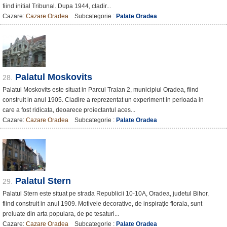
fiind initial Tribunal. Dupa 1944, cladir...
Cazare:
Cazare Oradea
Subcategorie :
Palate Oradea
Palatul Moskovits
28.
Palatul Moskovits este situat in Parcul Traian 2, municipiul Oradea, fiind
construit in anul 1905. Cladire a reprezentat un experiment in perioada in
care a fost ridicata, deoarece proiectantul aces...
Cazare:
Cazare Oradea
Subcategorie :
Palate Oradea
Palatul Stern
29.
Palatul Stern este situat pe strada Republicii 10-10A, Oradea, judetul Bihor,
fiind construit in anul 1909. Motivele decorative, de inspiraţie florala, sunt
preluate din arta populara, de pe tesaturi...
Cazare:
Cazare Oradea
Subcategorie :
Palate Oradea