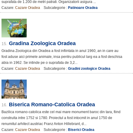
suprafata de 1.200 de metri patrati. Organizatorii asigura ...
Cazare:
Cazare Oradea
Subcategorie :
Patinoare Oradea
Gradina Zoologica Oradea
15.
Gradina Zoologica din Oradea a fost infiintata in anul 1960, an in care au
fost aduse aici primele animale, insa pentru publicul larg ea a fost deschisa
abia in 1962. Se intinde pe o suprafata de 3,2...
Cazare:
Cazare Oradea
Subcategorie :
Gradini zoologice Oradea
Biserica Romano-Catolica Oradea
16.
Bazilica romano-catolica este cel mai mare monument baroc din tara, fiind
construita intre 1752 si 1780. Proiectul a fost intocmit in anul 1750 de
renumitul arhitect austriac Franz Anton Hillebrant, d...
Cazare:
Cazare Oradea
Subcategorie :
Biserici Oradea