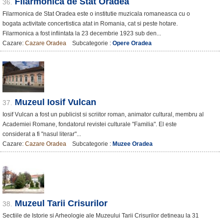
Filarmonica de Stat Oradea
36.
Filarmonica de Stat Oradea este o institutie muzicala romaneasca cu o
bogata activitate concertistica atat in Romania, cat si peste hotare.
Filarmonica a fost infiintata la 23 decembrie 1923 sub den...
Cazare:
Cazare Oradea
Subcategorie :
Opere Oradea
Muzeul Iosif Vulcan
37.
Iosif Vulcan a fost un publicist si scriitor roman, animator cultural, membru al
Academiei Romane, fondatorul revistei culturale "Familia". El este
considerat a fi "nasul literar"...
Cazare:
Cazare Oradea
Subcategorie :
Muzee Oradea
Muzeul Tarii Crisurilor
38.
Sectiile de Istorie si Arheologie ale Muzeului Tarii Crisurilor detineau la 31