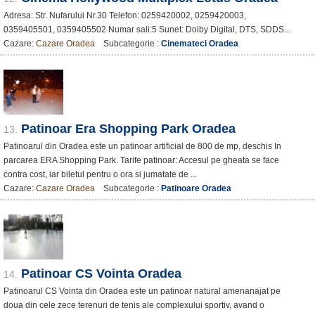
Adresa: Str. Nufarului Nr.30 Telefon: 0259420002, 0259420003,
0359405501, 0359405502 Numar sali:5 Sunet: Dolby Digital, DTS, SDDS...
Cazare:
Cazare Oradea
Subcategorie :
Cinemateci Oradea
Patinoar Era Shopping Park Oradea
13.
Patinoarul din Oradea este un patinoar artificial de 800 de mp, deschis In
parcarea ERA Shopping Park. Tarife patinoar: Accesul pe gheata se face
contra cost, iar biletul pentru o ora si jumatate de ...
Cazare:
Cazare Oradea
Subcategorie :
Patinoare Oradea
Patinoar CS Vointa Oradea
14.
Patinoarul CS Vointa din Oradea este un patinoar natural amenanajat pe
doua din cele zece terenuri de tenis ale complexului sportiv, avand o