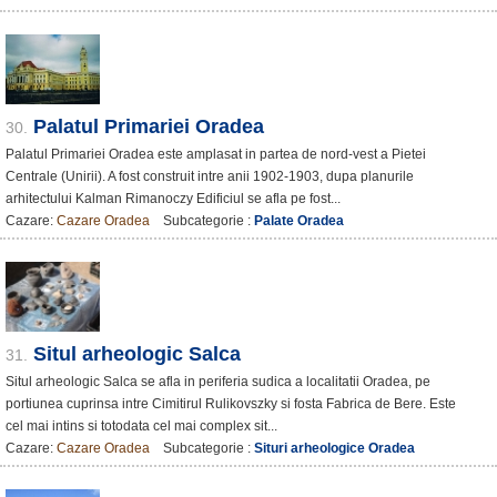
Palatul Primariei Oradea
30.
Palatul Primariei Oradea este amplasat in partea de nord-vest a Pietei
Centrale (Unirii). A fost construit intre anii 1902-1903, dupa planurile
arhitectului Kalman Rimanoczy Edificiul se afla pe fost...
Cazare:
Cazare Oradea
Subcategorie :
Palate Oradea
Situl arheologic Salca
31.
Situl arheologic Salca se afla in periferia sudica a localitatii Oradea, pe
portiunea cuprinsa intre Cimitirul Rulikovszky si fosta Fabrica de Bere. Este
cel mai intins si totodata cel mai complex sit...
Cazare:
Cazare Oradea
Subcategorie :
Situri arheologice Oradea