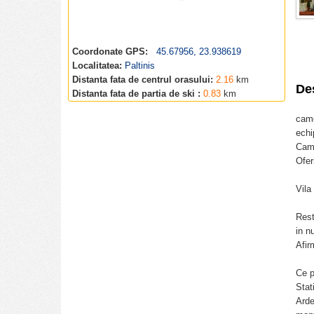
Coordonate GPS:
45.67956, 23.938619
Localitatea:
Paltinis
Distanta fata de centrul orasului:
2.16
km
De
Distanta fata de partia de ski :
0.83
km
came
echi
Came
Ofer
Vila
Rest
in n
Afir
Ce p
Stat
Arde