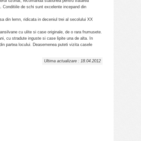
aerul ozonat, recomanda statiunea pentru tratarea
a. Conditiile de schi sunt excelente incepand din
 sa din lemn, ridicata in deceniul trei al secolului XX
nsilvane cu ulite si case originale, de o rara frumusete.
ni, cu stradute inguste si case lipite una de alta. In
din partea locului. Deasemenea puteti vizita casele
Ultima actualizare : 18.04.2012