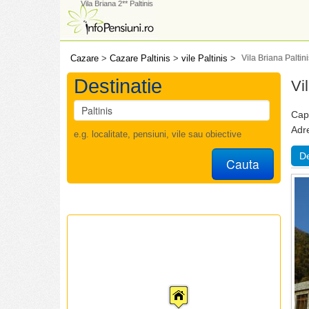
Vila Briana 2** Paltinis
Cazare
>
Cazare Paltinis
>
vile Paltinis
>
Vila Briana Paltini
Destinatie
Vi
Capa
Adr
e.g. localitate, pensiuni, vile sau obiective
De
Cauta