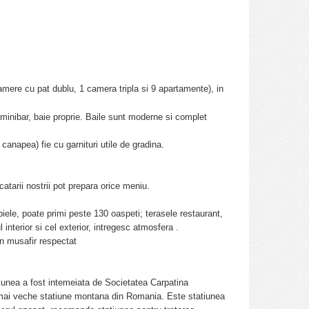
camere cu pat dublu, 1 camera tripla si 9 apartamente), in
 minibar, baie proprie. Baile sunt moderne si complet
 canapea) fie cu garnituri utile de gradina.
atarii nostrii pot prepara orice meniu.
ele, poate primi peste 130 oaspeti; terasele restaurant,
 interior si cel exterior, intregesc atmosfera .
un musafir respectat
tiunea a fost intemeiata de Societatea Carpatina
a mai veche statiune montana din Romania. Este statiunea