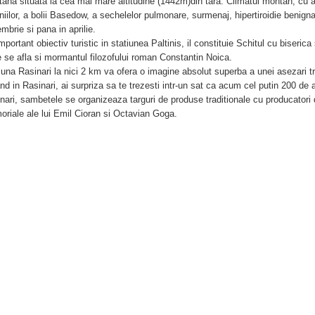
ana situata la cea mai mare altitudine (1442m)din tara. Climatul montan, cu 
niilor, a bolii Basedow, a sechelelor pulmonare, surmenaj, hipertiroidie benign
mbrie si pana in aprilie.
mportant obiectiv turistic in statiunea Paltinis, il constituie Schitul cu biserica
 se afla si mormantul filozofului roman Constantin Noica.
na Rasinari la nici 2 km va ofera o imagine absolut superba a unei asezari tra
and in Rasinari, ai surpriza sa te trezesti intr-un sat ca acum cel putin 200 de a
nari, sambetele se organizeaza targuri de produse traditionale cu producatori 
riale ale lui Emil Cioran si Octavian Goga.