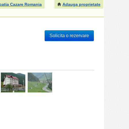
catia Cazare Romania
Adauga proprietate
Solicita o rezervare