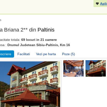
Apli
s
la Briana 2** din
Paltinis
citate totala:
69 locuri in 21 camere
esa :
Drumul Judetean Sibiu-Paltinis, Km 16
scriere
Facilitati
Vezi pe harta
Poze (5)