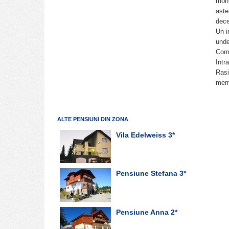
mont
aste
dece
Un i
unde
Comu
Intr
Rasi
memo
ALTE PENSIUNI DIN ZONA
Vila Edelweiss
3*
Pensiune Stefana
3*
Pensiune Anna
2*