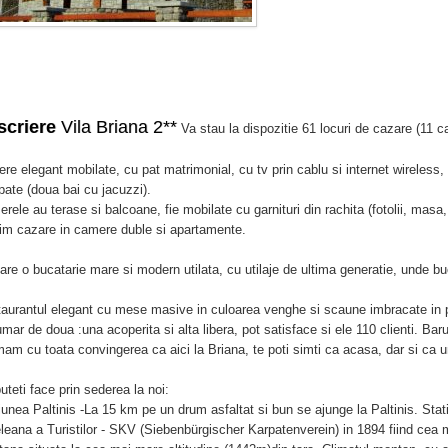
scriere
Vila Briana 2**
Va stau la dispozitie 61 locuri de cazare (11 
re elegant mobilate, cu pat matrimonial, cu tv prin cablu si internet wireless,
pate (doua bai cu jacuzzi).
rele au terase si balcoane, fie mobilate cu garnituri din rachita (fotolii, masa,
im cazare in camere duble si apartamente.
 are o bucatarie mare si modern utilata, cu utilaje de ultima generatie, unde buc
aurantul elegant cu mese masive in culoarea venghe si scaune imbracate in pi
umar de doua :una acoperita si alta libera, pot satisface si ele 110 clienti. Barul
mam cu toata convingerea ca aici la Briana, te poti simti ca acasa, dar si ca 
uteti face prin sederea la noi:
iunea Paltinis -La 15 km pe un drum asfaltat si bun se ajunge la Paltinis. Sta
leana a Turistilor - SKV (Siebenbürgischer Karpatenverein) in 1894 fiind ce