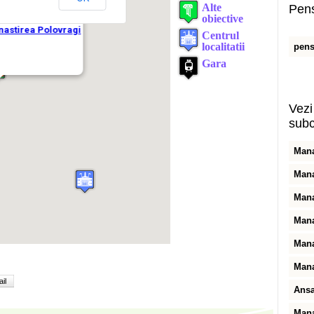
Pens
pens
Vezi 
subc
Mana
Mana
Mana
Mana
Mana
Mana
il
Ansa
Mana