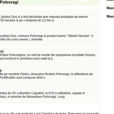
n Polovragi
Mana
Mana
judetul Gorj si a fost declarata arie naturala protejata de interes
50 hectare si pe o distanta de 3,5 km si
n judetul Gorj, comuna Polovragi si poarta hramul “Sfantul Nicolae”. A
tirii din acea vreme, Lavrentie.
orj
iatra Polovragilor, un varf de munte din apropierea localitatii Horezu,
t inchinat in amintirea unui vataf al p
gi
 afla pe muntele Pades, deasupra Pesterii Polovragi, la altitudinea de
 Fortificatiile sunt compuse dintr-o
artea de SV a Muntilor Capatinii, la 670 m altitudine, sapata in
etului, in amonte de Manastirea Polovragi. Lung
or si se afla sub protectia Legii Dreptului de Autor. Preluarea lor se poate