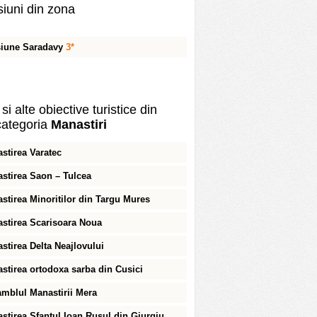
iuni din zona
iune Saradavy
3*
si alte obiective turistice din
ategoria
Manastiri
stirea Varatec
stirea Saon – Tulcea
stirea Minoritilor din Targu Mures
stirea Scarisoara Noua
stirea Delta Neajlovului
stirea ortodoxa sarba din Cusici
mblul Manastirii Mera
stirea Sfantul Ioan Rusul din Giurgiu