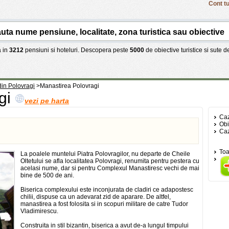
Cont tu
 in
3212
pensiuni si hoteluri. Descopera peste
5000
de obiective turistice si sute 
 din Polovragi
>
Manastirea Polovragi
gi
vezi pe harta
Caz
Obi
Caz
Toa
La poalele muntelui Piatra Polovragilor, nu departe de Cheile
Oltetului se afla localitatea Polovragi, renumita pentru pestera cu
acelasi nume, dar si pentru Complexul Manastiresc vechi de mai
bine de 500 de ani.
Biserica complexului este inconjurata de cladiri ce adapostesc
chilii, dispuse ca un adevarat zid de aparare. De altfel,
manastirea a fost folosita si in scopuri militare de catre Tudor
Vladimirescu.
Construita in stil bizantin, biserica a avut de-a lungul timpului