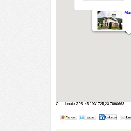
Coordonate GPS: 45.1931725,23.7890663
Yahoo
Twitter
Linkedin
Ema