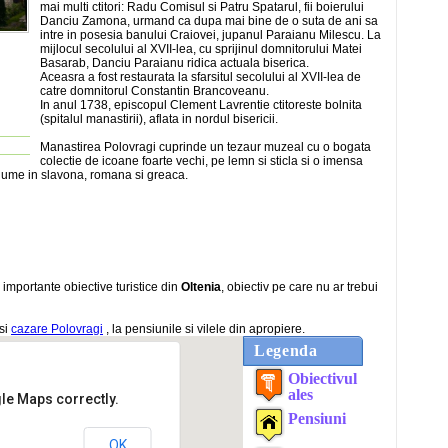
mai multi ctitori: Radu Comisul si Patru Spatarul, fii boierului
Danciu Zamona, urmand ca dupa mai bine de o suta de ani sa
intre in posesia banului Craiovei, jupanul Paraianu Milescu. La
mijlocul secolului al XVII-lea, cu sprijinul domnitorului Matei
Basarab, Danciu Paraianu ridica actuala biserica.
Aceasra a fost restaurata la sfarsitul secolului al XVII-lea de
catre domnitorul Constantin Brancoveanu.
In anul 1738, episcopul Clement Lavrentie ctitoreste bolnita
(spitalul manastirii), aflata in nordul bisericii.
Manastirea Polovragi cuprinde un tezaur muzeal cu o bogata
colectie de icoane foarte vechi, pe lemn si sticla si o imensa
olume in slavona, romana si greaca.
 importante obiective turistice din
Oltenia
, obiectiv pe care nu ar trebui
asi
cazare Polovragi
, la pensiunile si vilele din apropiere.