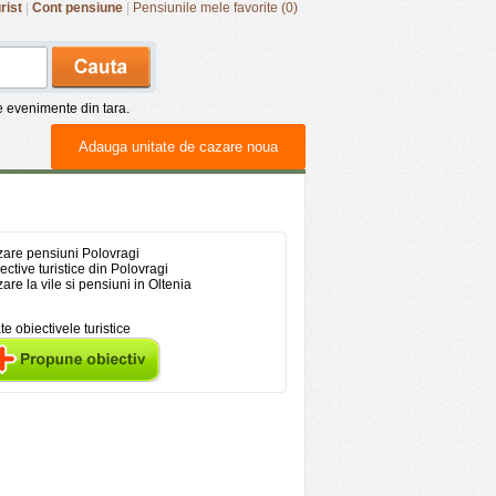
rist
|
Cont pensiune
|
Pensiunile mele favorite (0)
de evenimente din tara.
Adauga unitate de cazare noua
are pensiuni Polovragi
ective turistice din Polovragi
are la vile si pensiuni in Oltenia
te obiectivele turistice