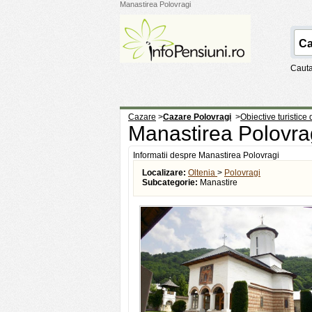
Manastirea Polovragi
Cauta
Cazare
>
Cazare Polovragi
>
Obiective turistice
Manastirea Polovra
Informatii despre Manastirea Polovragi
Localizare:
Oltenia
>
Polovragi
Subcategorie:
Manastire