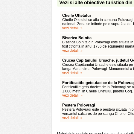
Vezi si alte obiective turistice di
Cheile Oltetului
Cheile Oltetului se afla in comuna Polovragi, 
national. Zona se intinde pe o suprafata de 1
vezi detalii »
Biserica Bolnita
Biserica Bolnita din Polovragi este situata i
fost ctitorita in anul 1736 de egumenul manas
vezi detalii »
Crucea Capitanului Ursache, judetul G
Crucea Capitanului Ursache este situata pe P
langa Manastirea Polovragi. Monumentul a fos
vezi detalii »
Fortificatiile geto-dacice de la Polovra
Fortificatiile geto-dacice de la Polovragi se
1.000 metri, in Cheile Oltetului, judetul Gorj.
vezi detalii »
Pestera Polovragi
Pestera Polovragi este o pestera situata in p
versantul calcaros de pe stanga Cheilor Olt
vezi detalii »
Materialele postate pe acest site apartin autoril