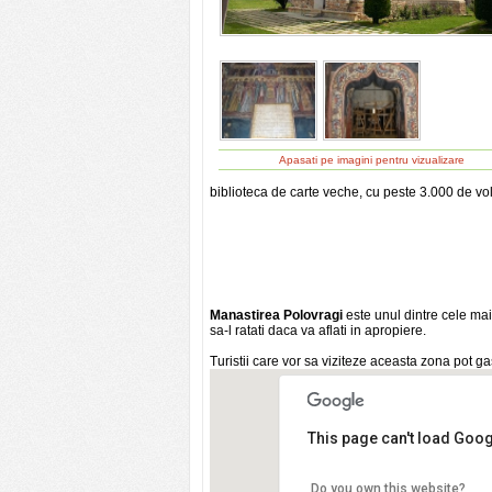
Apasati pe imagini pentru vizualizare
biblioteca de carte veche, cu peste 3.000 de v
Manastirea Polovragi
este unul dintre cele mai
sa-l ratati daca va aflati in apropiere.
Turistii care vor sa viziteze aceasta zona pot g