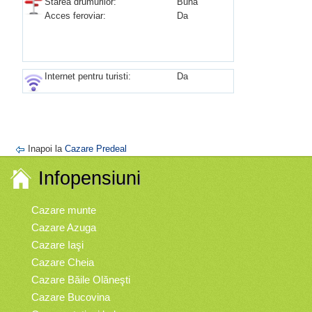
Starea drumurilor:
Buna
Acces feroviar:
Da
Internet pentru turisti:
Da
Inapoi la
Cazare Predeal
Infopensiuni
Cazare munte
Cazare Azuga
Cazare Iaşi
Cazare Cheia
Cazare Băile Olăneşti
Cazare Bucovina