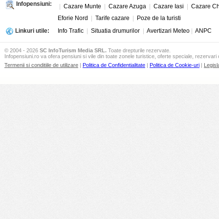
Infopensiuni:
|
Cazare Munte
|
Cazare Azuga
|
Cazare Iasi
|
Cazare Ch
Eforie Nord
|
Tarife cazare
|
Poze de la turisti
Linkuri utile:
Info Trafic
|
Situatia drumurilor
|
Avertizari Meteo
|
ANPC
© 2004 - 2026
SC InfoTurism Media SRL.
Toate drepturile rezervate.
Infopensiuni.ro va ofera pensiuni si vile din toate zonele turistice, oferte speciale, rezervari 
Termenii si conditiile de utilizare
|
Politica de Confidentialitate
|
Politica de Cookie-uri
|
Legisl