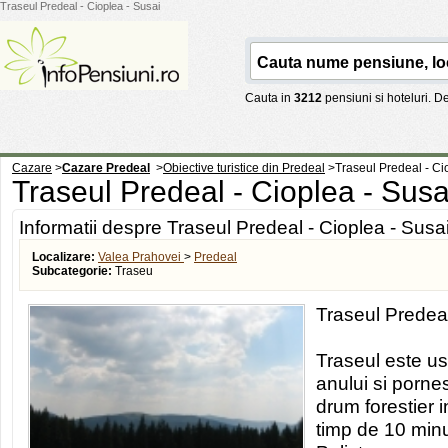
Traseul Predeal - Cioplea - Susai
Cauta in
3212
pensiuni si hoteluri. 
Cazare
>
Cazare Predeal
>
Obiective turistice din Predeal
>
Traseul Predeal - Ci
Traseul Predeal - Cioplea - Sus
Informatii despre Traseul Predeal - Cioplea - Susa
Localizare:
Valea Prahovei
>
Predeal
Subcategorie:
Traseu
Traseul Predeal
Traseul este uso
anului si porne
drum forestier 
timp de 10 min