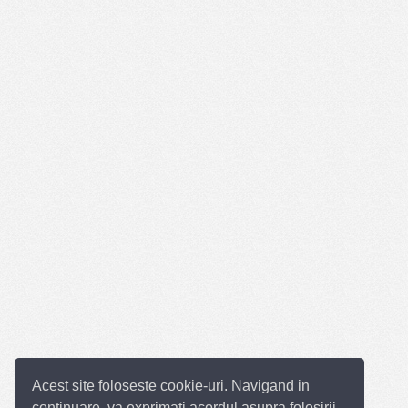
Acest site foloseste cookie-uri. Navigand in
continuare, va exprimati acordul asupra folosirii