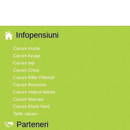
Infopensiuni
Cazare munte
Cazare Azuga
Cazare Iaşi
Cazare Cheia
Cazare Băile Olăneşti
Cazare Bucovina
Cazare staţiuni balneo
Cazare Mamaia
Cazare Eforie Nord
Tarife cazare
Parteneri