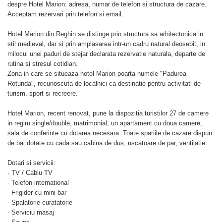
despre Hotel Marion: adresa, numar de telefon si structura de cazare.
Acceptam rezervari prin telefon si email.
Hotel Marion din Reghin se distinge prin structura sa arhitectonica in
stil medieval, dar si prin amplasarea intr-un cadru natural deosebit, in
milocul unei paduri de stejar declarata rezervatie naturala, departe de
rutina si stresul cotidian.
Zona in care se situeaza hotel Marion poarta numele "Padurea
Rotunda", recunoscuta de localnici ca destinatie pentru activitati de
turism, sport si recreere.
Hotel Marion, recent renovat, pune la dispozitia turistilor 27 de camere
in regim single/double, matrimonial, un apartament cu doua camere,
sala de conferinte cu dotarea necesara. Toate spatiile de cazare dispun
de bai dotate cu cada sau cabina de dus, uscatoare de par, ventilatie.
Dotari si servicii:
- TV / Cablu TV
- Telefon international
- Frigider cu mini-bar
- Spalatorie-curatatorie
- Serviciu masaj