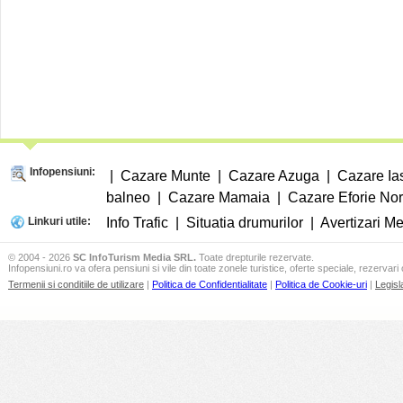
Infopensiuni:
|
Cazare Munte
|
Cazare Azuga
|
Cazare Ia
balneo
|
Cazare Mamaia
|
Cazare Eforie No
Linkuri utile:
Info Trafic
|
Situatia drumurilor
|
Avertizari M
© 2004 - 2026
SC InfoTurism Media SRL.
Toate drepturile rezervate.
Infopensiuni.ro va ofera pensiuni si vile din toate zonele turistice, oferte speciale, rezervari 
Termenii si conditiile de utilizare
|
Politica de Confidentialitate
|
Politica de Cookie-uri
|
Legisl