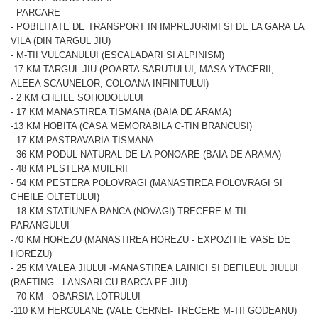
- PARCARE
- POBILITATE DE TRANSPORT IN IMPREJURIMI SI DE LA GARA LA
VILA (DIN TARGUL JIU)
- M-TII VULCANULUI (ESCALADARI SI ALPINISM)
-17 KM TARGUL JIU (POARTA SARUTULUI, MASA YTACERII,
ALEEA SCAUNELOR, COLOANA INFINITULUI)
- 2 KM CHEILE SOHODOLULUI
- 17 KM MANASTIREA TISMANA (BAIA DE ARAMA)
-13 KM HOBITA (CASA MEMORABILA C-TIN BRANCUSI)
- 17 KM PASTRAVARIA TISMANA
- 36 KM PODUL NATURAL DE LA PONOARE (BAIA DE ARAMA)
- 48 KM PESTERA MUIERII
- 54 KM PESTERA POLOVRAGI (MANASTIREA POLOVRAGI SI
CHEILE OLTETULUI)
- 18 KM STATIUNEA RANCA (NOVAGI)-TRECERE M-TII
PARANGULUI
-70 KM HOREZU (MANASTIREA HOREZU - EXPOZITIE VASE DE
HOREZU)
- 25 KM VALEA JIULUI -MANASTIREA LAINICI SI DEFILEUL JIULUI
(RAFTING - LANSARI CU BARCA PE JIU)
- 70 KM - OBARSIA LOTRULUI
-110 KM HERCULANE (VALE CERNEI- TRECERE M-TII GODEANU)