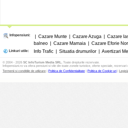
Infopensiuni:
|
Cazare Munte
|
Cazare Azuga
|
Cazare Ia
balneo
|
Cazare Mamaia
|
Cazare Eforie No
Linkuri utile:
Info Trafic
|
Situatia drumurilor
|
Avertizari M
© 2004 - 2026
SC InfoTurism Media SRL.
Toate drepturile rezervate.
Infopensiuni.ro va ofera pensiuni si vile din toate zonele turistice, oferte speciale, rezervari 
Termenii si conditiile de utilizare
|
Politica de Confidentialitate
|
Politica de Cookie-uri
|
Legisl