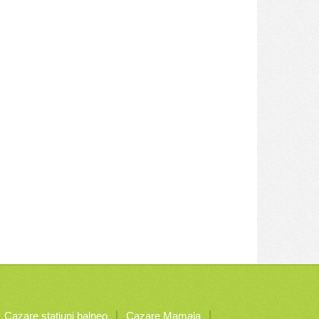
Cazare staţiuni balneo
Cazare Mamaia