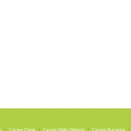
i
Cazare Cheia
Cazare Băile Olăneşti
Cazare Bucovina