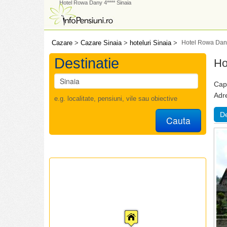
Hotel Rowa Dany 4**** Sinaia
Cazare
>
Cazare Sinaia
>
hoteluri Sinaia
>
Hotel Rowa Dan
Destinatie
Ho
Capa
Adr
e.g. localitate, pensiuni, vile sau obiective
De
Cauta