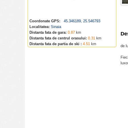
Coordonate GPS:
45.346189, 25.546793
Localitatea:
Sinaia
Distanta fata de gara:
0.87
km
De
Distanta fata de centrul orasului:
0.31
km
Distanta fata de partia de ski :
4.51
km
de l
Fiec
luxo