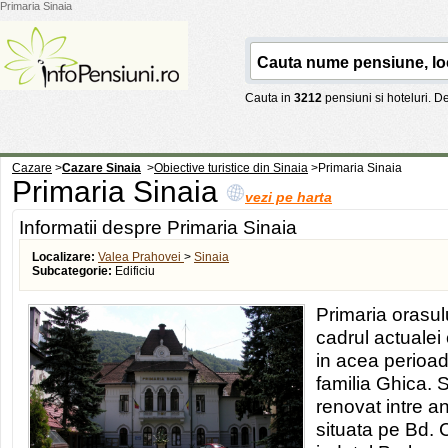
Primaria Sinaia
Cauta in
3212
pensiuni si hoteluri. 
Cazare
>
Cazare Sinaia
>
Obiective turistice din Sinaia
>
Primaria Sinaia
Primaria Sinaia
vezi pe harta
Informatii despre Primaria Sinaia
Localizare:
Valea Prahovei
>
Sinaia
Subcategorie:
Edificiu
Primaria orasul
cadrul actualei 
in acea perioad
familia Ghica. 
renovat intre a
situata pe Bd. C