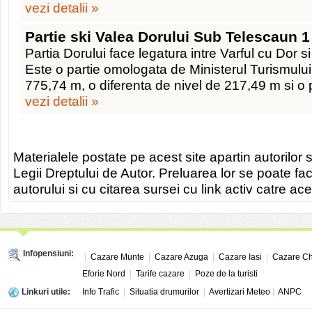
vezi detalii »
Partie ski Valea Dorului Sub Telescaun 1
Partia Dorului face legatura intre Varful cu Dor 
Este o partie omologata de Ministerul Turismului
775,74 m, o diferenta de nivel de 217,49 m si o
vezi detalii »
Materialele postate pe acest site apartin autorilor s
Legii Dreptului de Autor. Preluarea lor se poate fa
autorului si cu citarea sursei cu link activ catre ace
Infopensiuni:
|
Cazare Munte
|
Cazare Azuga
|
Cazare Iasi
|
Cazare Ch
Eforie Nord
|
Tarife cazare
|
Poze de la turisti
Linkuri utile:
Info Trafic
|
Situatia drumurilor
|
Avertizari Meteo
|
ANPC