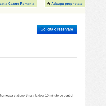
catia Cazare Romania
Adauga proprietate
Solicita o rezervare
 frumoasa statiune Sinaia la doar 10 minute de centrul