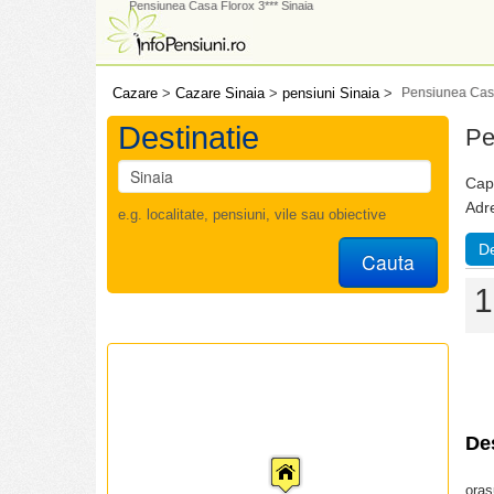
Pensiunea Casa Florox 3*** Sinaia
Cazare
>
Cazare Sinaia
>
pensiuni Sinaia
>
Pensiunea Casa
Destinatie
Pe
Capa
Adr
e.g. localitate, pensiuni, vile sau obiective
De
Cauta
1
De
oras