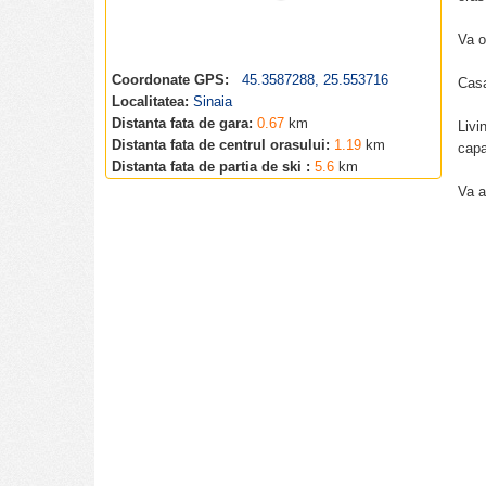
Va o
Coordonate GPS:
45.3587288, 25.553716
Casa
Localitatea:
Sinaia
Distanta fata de gara:
0.67
km
Livi
Distanta fata de centrul orasului:
1.19
km
capa
Distanta fata de partia de ski :
5.6
km
Va a