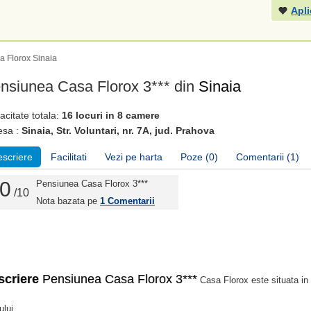
Apli
 Florox Sinaia
nsiunea Casa Florox 3*** din
Sinaia
citate totala:
16 locuri in 8 camere
esa :
Sinaia, Str. Voluntari, nr. 7A, jud. Prahova
scriere
Facilitati
Vezi pe harta
Poze (0)
Comentarii (1)
0
Pensiunea Casa Florox 3***
/10
Nota bazata pe
1
Comentarii
scriere
Pensiunea Casa Florox 3***
Casa Florox este situata in
ului.