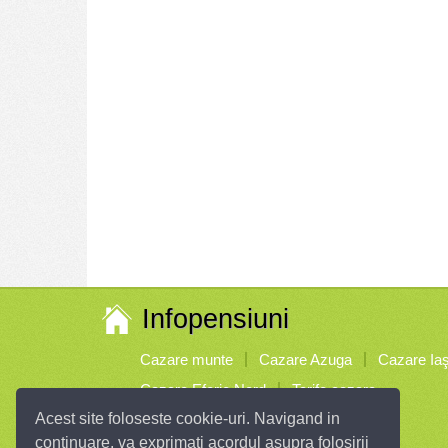
Infopensiuni
Cazare munte
Cazare Azuga
Cazare Iaş
Cazare Eforie Nord
Tarife cazare
Acest site foloseste cookie-uri. Navigand in
Parteneri
continuare, va exprimati acordul asupra folosirii