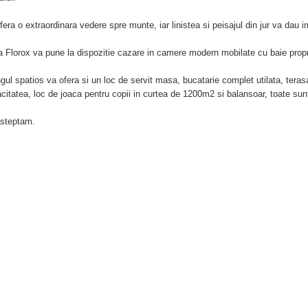
fera o extraordinara vedere spre munte, iar linistea si peisajul din jur va dau im
 Florox va pune la dispozitie cazare in camere modern mobilate cu baie proprie
ngul spatios va ofera si un loc de servit masa, bucatarie complet utilata, terasa
citatea, loc de joaca pentru copii in curtea de 1200m2 si balansoar, toate sunt 
steptam.