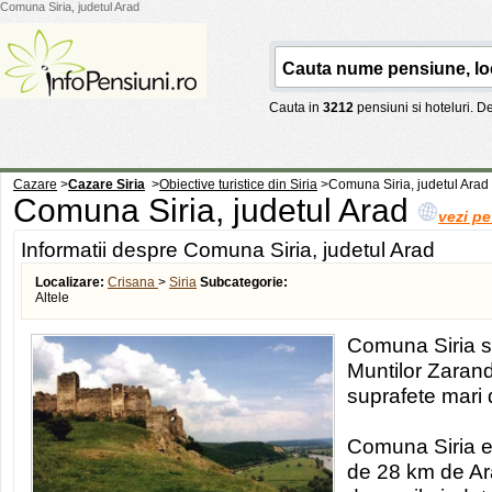
Comuna Siria, judetul Arad
Cauta in
3212
pensiuni si hoteluri. 
Cazare
>
Cazare Siria
>
Obiective turistice din Siria
>
Comuna Siria, judetul Arad
Comuna Siria, judetul Arad
vezi pe
Informatii despre Comuna Siria, judetul Arad
Localizare:
Crisana
>
Siria
Subcategorie:
Altele
Comuna Siria se
Muntilor Zarand
suprafete mari 
Comuna Siria es
de 28 km de Ar