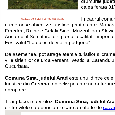
drumurile judet
calea ferata 31
In cadrul comun
Apasati pe imagini pentru vizualizare
numeroase obiective turistice, printre care: Manas
Feredeu, Ruinele Cetatii Siriei, Muzeul Ioan Slavic
Ansamblul Sculptural din parcul localitatii, importa
Festivalul "La cules de vie in podgorie".
De asemenea, pot atrage atentia turistilor si cramel
viile sirienilor ce urca versantii vestici ai Zarandul
Cucurbata.
Comuna Siria, judetul Arad
este unul dintre cele
turistice din
Crisana
, obiectiv pe care nu ar trebui s
apropiere.
Ti-ar placea sa vizitezi
Comuna Siria, judetul Ar
dintre vilele sau pensiunile care au oferte de
cazar