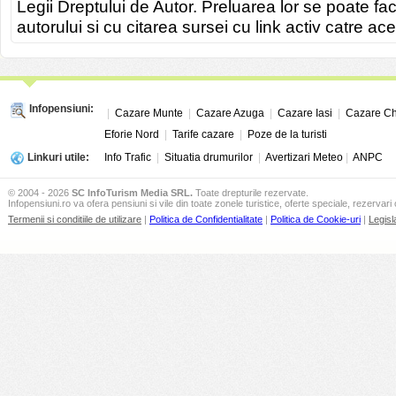
Legii Dreptului de Autor. Preluarea lor se poate fa
autorului si cu citarea sursei cu link activ catre ace
Infopensiuni:
|
Cazare Munte
|
Cazare Azuga
|
Cazare Iasi
|
Cazare Ch
Eforie Nord
|
Tarife cazare
|
Poze de la turisti
Linkuri utile:
Info Trafic
|
Situatia drumurilor
|
Avertizari Meteo
|
ANPC
© 2004 - 2026
SC InfoTurism Media SRL.
Toate drepturile rezervate.
Infopensiuni.ro va ofera pensiuni si vile din toate zonele turistice, oferte speciale, rezervari 
Termenii si conditiile de utilizare
|
Politica de Confidentialitate
|
Politica de Cookie-uri
|
Legisl