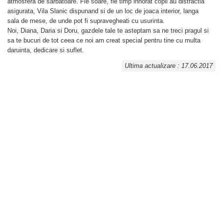
atmosfera de sarbatoare. Fie soare, fie timp innorat copii au distractia
asigurata, Vila Slanic dispunand si de un loc de joaca interior, langa
sala de mese, de unde pot fi supravegheati cu usurinta.
Noi, Diana, Daria si Doru, gazdele tale te asteptam sa ne treci pragul si
sa te bucuri de tot ceea ce noi am creat special pentru tine cu multa
daruinta, dedicare si suflet.
Ultima actualizare : 17.06.2017