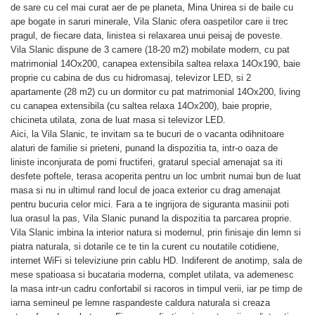
de sare cu cel mai curat aer de pe planeta, Mina Unirea si de baile cu
ape bogate in saruri minerale, Vila Slanic ofera oaspetilor care ii trec
pragul, de fiecare data, linistea si relaxarea unui peisaj de poveste.
Vila Slanic dispune de 3 camere (18-20 m2) mobilate modern, cu pat
matrimonial 14Ox200, canapea extensibila saltea relaxa 14Ox190, baie
proprie cu cabina de dus cu hidromasaj, televizor LED, si 2
apartamente (28 m2) cu un dormitor cu pat matrimonial 14Ox200, living
cu canapea extensibila (cu saltea relaxa 14Ox200), baie proprie,
chicineta utilata, zona de luat masa si televizor LED.
Aici, la Vila Slanic, te invitam sa te bucuri de o vacanta odihnitoare
alaturi de familie si prieteni, punand la dispozitia ta, intr-o oaza de
liniste inconjurata de pomi fructiferi, gratarul special amenajat sa iti
desfete poftele, terasa acoperita pentru un loc umbrit numai bun de luat
masa si nu in ultimul rand locul de joaca exterior cu drag amenajat
pentru bucuria celor mici. Fara a te ingrijora de siguranta masinii poti
lua orasul la pas, Vila Slanic punand la dispozitia ta parcarea proprie.
Vila Slanic imbina la interior natura si modernul, prin finisaje din lemn si
piatra naturala, si dotarile ce te tin la curent cu noutatile cotidiene,
internet WiFi si televiziune prin cablu HD. Indiferent de anotimp, sala de
mese spatioasa si bucataria moderna, complet utilata, va ademenesc
la masa intr-un cadru confortabil si racoros in timpul verii, iar pe timp de
iarna semineul pe lemne raspandeste caldura naturala si creaza