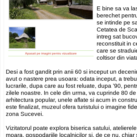
E bine sa va las
berechet pentr
se intinde pe s
Cetatea de Sca
intreg sat bucov
reconstituit in c
care se stradu
Apasati pe imagini pentru vizualizare
coltisor din vi
Desi a fost gandit prin anii 60 si inceput un decen
avut o nastere prea usoara: odata inceput, a treb
lucrarile, dupa care au fost reluate, dupa ’90, pen
zilele noastre. In cele din urma, va cuprinde 80
arhitectura popular, unele aflate si acum in constr
este finalizat, muzeul ofera turistului o imagine fidel
zona Sucevei.
Vizitatorul poate explora biserica satului, atelierel
moara, gospodariile localnicilor si, de ce nu, chiar