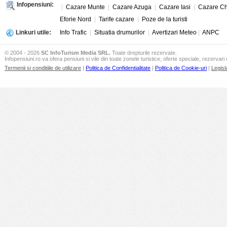
Infopensiuni:
|
Cazare Munte
|
Cazare Azuga
|
Cazare Iasi
|
Cazare Ch
Eforie Nord
|
Tarife cazare
|
Poze de la turisti
Linkuri utile:
Info Trafic
|
Situatia drumurilor
|
Avertizari Meteo
|
ANPC
© 2004 - 2026
SC InfoTurism Media SRL.
Toate drepturile rezervate.
Infopensiuni.ro va ofera pensiuni si vile din toate zonele turistice, oferte speciale, rezervari 
Termenii si conditiile de utilizare
|
Politica de Confidentialitate
|
Politica de Cookie-uri
|
Legisl