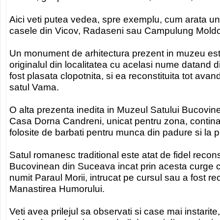
Aici veti putea vedea, spre exemplu, cum arata un 
casele din Vicov, Radaseni sau Campulung Mold
Un monument de arhitectura prezent in muzeu est
originalul din localitatea cu acelasi nume datand 
fost plasata clopotnita, si ea reconstituita tot av
satul Vama.
O alta prezenta inedita in Muzeul Satului Bucovi
Casa Dorna Candreni, unicat pentru zona, continand
folosite de barbati pentru munca din padure si la pl
Satul romanesc traditional este atat de fidel recons
Bucovinean din Suceava incat prin acesta curge ch
numit Paraul Morii, intrucat pe cursul sau a fost re
Manastirea Humorului.
Veti avea prilejul sa observati si case mai instarite