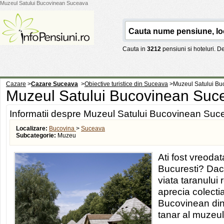
Muzeul Satului Bucovinean Suceava
Cauta in
3212
pensiuni si hoteluri. 
Cazare
>
Cazare Suceava
>
Obiective turistice din Suceava
>
Muzeul Satului B
Muzeul Satului Bucovinean Su
Informatii despre Muzeul Satului Bucovinean Suc
Localizare:
Bucovina
>
Suceava
Subcategorie:
Muzeu
Ati fost vreoda
Bucuresti? Daca
viata taranului
aprecia colecti
Bucovinean din
tanar al muzeu