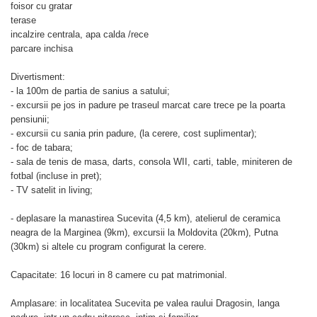
foisor cu gratar
terase
incalzire centrala, apa calda /rece
parcare inchisa
Divertisment:
- la 100m de partia de sanius a satului;
- excursii pe jos in padure pe traseul marcat care trece pe la poarta
pensiunii;
- excursii cu sania prin padure, (la cerere, cost suplimentar);
- foc de tabara;
- sala de tenis de masa, darts, consola WII, carti, table, miniteren de
fotbal (incluse in pret);
- TV satelit in living;
- deplasare la manastirea Sucevita (4,5 km), atelierul de ceramica
neagra de la Marginea (9km), excursii la Moldovita (20km), Putna
(30km) si altele cu program configurat la cerere.
Capacitate: 16 locuri in 8 camere cu pat matrimonial.
Amplasare: in localitatea Sucevita pe valea raului Dragosin, langa