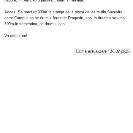
padure, intr-un cadru pitoresc, intim si familiar.
Acces: Se parcurg 900m la stanga de la placa de iesire din Sucevita
catre Campulung pe drumul forestier Dragosin, apoi la dreapta se urca
300m in serpentina, pe drumul local.
Va asteptam!
Ultima actualizare : 18.02.2015