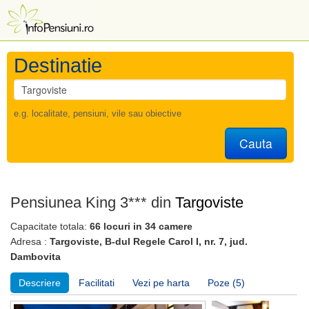
Destinatie
e.g. localitate, pensiuni, vile sau obiective
Cauta
Pensiunea King 3*** din
Targoviste
Capacitate totala:
66 locuri in 34 camere
Adresa :
Targoviste, B-dul Regele Carol I, nr. 7, jud.
Dambovita
Descriere
Facilitati
Vezi pe harta
Poze (5)