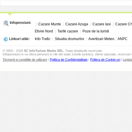
Infopensiuni:
|
Cazare Munte
|
Cazare Azuga
|
Cazare Iasi
|
Cazare Ch
Eforie Nord
|
Tarife cazare
|
Poze de la turisti
Linkuri utile:
Info Trafic
|
Situatia drumurilor
|
Avertizari Meteo
|
ANPC
© 2004 - 2026
SC InfoTurism Media SRL.
Toate drepturile rezervate.
Infopensiuni.ro va ofera pensiuni si vile din toate zonele turistice, oferte speciale, rezervari 
Termenii si conditiile de utilizare
|
Politica de Confidentialitate
|
Politica de Cookie-uri
|
Legisl