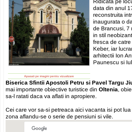
Ridicata pe locu
data din anul 1
reconstruita int
inaugurata o d
de Brancusi, 7 
in stil neobizan
fresca de catre 
Keber, iar lucra
arhitectii Ion 
Paunescu si Iul
Apasati pe imagini pentru vizualizare
Biserica Sfintii Apostoli Petru si Pavel Targu Ji
mai importante obiective turistice din
Oltenia
, obie
sa-l ratati daca va aflati in apropiere.
Cei care vor sa-si petreaca aici vacanta isi pot lu
zona aflandu-se o serie de pensiuni si vile.