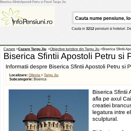
Biserica Sfintii Apostoli Petru si Pavel Targu Jiu
Cauta in
3212
pensiuni si hoteluri. 
Cazare
>
Cazare Targu Jiu
>
Obiective turistice din Targu Jiu
>
Biserica Sfintii Ap
Biserica Sfintii Apostoli Petru si
Informatii despre Biserica Sfintii Apostoli Petru si 
Localizare:
Oltenia
>
Targu Jiu
Subcategorie:
Biserica
Biserica Sfintii
afla pe axul Caii
creatiei brancu
legatura intre 
sculptural.