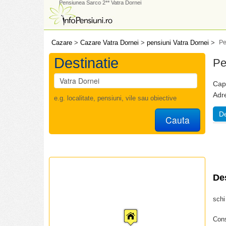
Pensiunea Sarco 2** Vatra Dornei
Cazare
>
Cazare Vatra Dornei
>
pensiuni Vatra Dornei
>
Pe
Destinatie
Pe
Capa
Adr
e.g. localitate, pensiuni, vile sau obiective
De
Cauta
De
schi
Cons