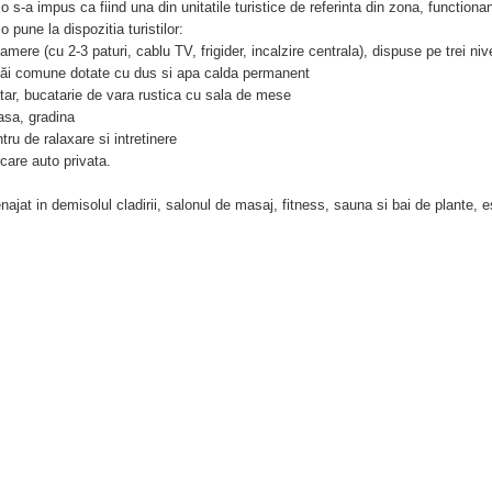
o s-a impus ca fiind una din unitatile turistice de referinta din zona, function
o pune la dispozitia turistilor:
camere (cu 2-3 paturi, cablu TV, frigider, incalzire centrala), dispuse pe trei niv
băi comune dotate cu dus si apa calda permanent
atar, bucatarie de vara rustica cu sala de mese
rasa, gradina
ntru de ralaxare si intretinere
rcare auto privata.
ajat in demisolul cladirii, salonul de masaj, fitness, sauna si bai de plante, 