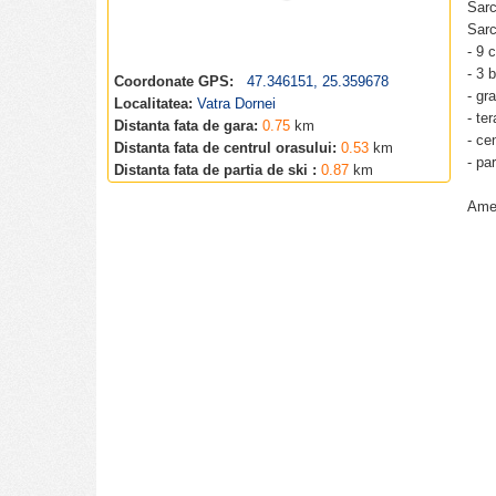
Sarc
Sarc
- 9 
- 3 
Coordonate GPS:
47.346151, 25.359678
- gr
Localitatea:
Vatra Dornei
- te
Distanta fata de gara:
0.75
km
- ce
Distanta fata de centrul orasului:
0.53
km
- pa
Distanta fata de partia de ski :
0.87
km
Amen