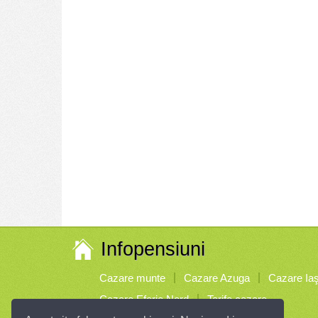
Infopensiuni
Cazare munte
Cazare Azuga
Cazare Iaş
Cazare Eforie Nord
Tarife cazare