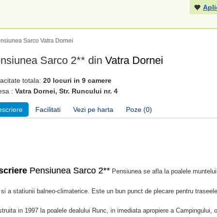
Apli
nsiunea Sarco Vatra Dornei
nsiunea Sarco 2** din
Vatra Dornei
citate totala:
20 locuri in 9 camere
esa :
Vatra Dornei, Str. Runcului nr. 4
scriere
Facilitati
Vezi pe harta
Poze (0)
scriere
Pensiunea Sarco 2**
Pensiunea se afla la poalele muntelui 
 si a statiunii balneo-climaterice. Este un bun punct de plecare pentru trasee
truita in 1997 la poalele dealului Runc, in imediata apropiere a Campingului, 