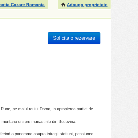
catia Cazare Romania
Adauga proprietate
Solicita o rezervare
Runc, pe malul raului Dorna, in apropierea partiei de
le montane si spre manastirile din Bucovina.
oferind o panorama asupra intregii statiuni, pensiunea