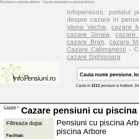
Pensiuni cu piscina Arbore - Cazare pensiuni cu piscina Arbore
Infopensiuni, portalul p
despre cazare in pensiu
Vama Veche
,
cazare M
cazare Sinaia
,
cazare 
cazare Bran
,
cazare M
Cazare Calimanesti
- Ca
cazare Sighisoara
Cauta in
3212
pensiuni si hoteluri. 
Cazare
>
Cazare pensiuni cu piscina
Pensiuni cu piscina Arbo
Filtreaza dupa:
piscina Arbore
Facilitati: