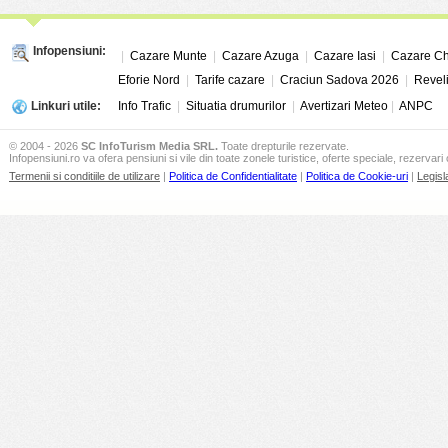
Infopensiuni:
|
Cazare Munte
|
Cazare Azuga
|
Cazare Iasi
|
Cazare Ch
Eforie Nord
|
Tarife cazare
|
Craciun Sadova 2026
|
Revel
Linkuri utile:
Info Trafic
|
Situatia drumurilor
|
Avertizari Meteo
|
ANPC
© 2004 - 2026
SC InfoTurism Media SRL.
Toate drepturile rezervate.
Infopensiuni.ro va ofera pensiuni si vile din toate zonele turistice, oferte speciale, rezervari 
Termenii si conditiile de utilizare
|
Politica de Confidentialitate
|
Politica de Cookie-uri
|
Legisl