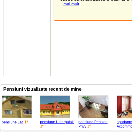
...
mai mult
Pensiuni vizualizate recent de mine
1*
pensiune Hatarpatak
pensiune Pension
apartame
pensiune Lac
3*
3*
Privy
Accommo