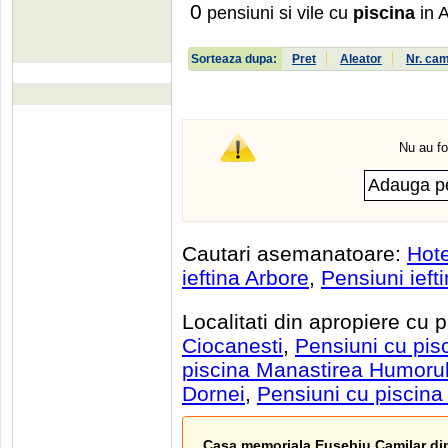
0
pensiuni si vile cu
piscina
in 
Sorteaza dupa:
Pret
Aleator
Nr. ca
Nu au fo
Cautari asemanatoare:
Hote
ieftina Arbore
,
Pensiuni ieft
Localitati din apropiere cu 
Ciocanesti
,
Pensiuni cu pis
piscina Manastirea Humorul
Dornei
,
Pensiuni cu piscin
Casa memoriala Eusebiu Camilar di