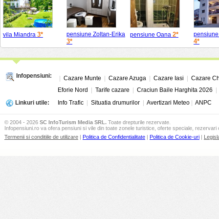
3*
pensiune Zoltan-Erika
2*
pensiune
vila Miandra
pensiune Oana
3*
4*
Infopensiuni:
|
Cazare Munte
|
Cazare Azuga
|
Cazare Iasi
|
Cazare Ch
Eforie Nord
|
Tarife cazare
|
Craciun Baile Harghita 2026
Linkuri utile:
Info Trafic
|
Situatia drumurilor
|
Avertizari Meteo
|
ANPC
© 2004 - 2026
SC InfoTurism Media SRL.
Toate drepturile rezervate.
Infopensiuni.ro va ofera pensiuni si vile din toate zonele turistice, oferte speciale, rezervari 
Termenii si conditiile de utilizare
|
Politica de Confidentialitate
|
Politica de Cookie-uri
|
Legisl