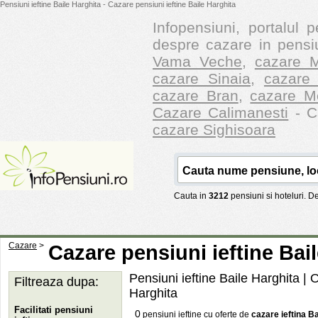
Pensiuni ieftine Baile Harghita - Cazare pensiuni ieftine Baile Harghita
Infopensiuni, portalul p
despre cazare in pensiu
Vama Veche
,
cazare M
cazare Sinaia
,
cazare 
cazare Bran
,
cazare M
Cazare Calimanesti
- Ca
cazare Sighisoara
Cauta in
3212
pensiuni si hoteluri. 
Cazare
>
Cazare pensiuni ieftine Bai
Pensiuni ieftine Baile Harghita
| O
Filtreaza dupa:
Harghita
Facilitati pensiuni
0
pensiuni ieftine cu oferte de
cazare ieftina B