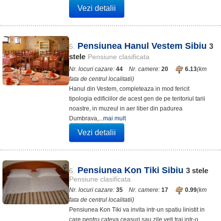
Vezi detalii
Pensiunea Hanul Vestem Sibiu
3
5.
stele
Pensiune clasificata
Nr. locuri cazare:
44
Nr. camere:
20
6.13
(km
fata de centrul localitatii)
Hanul din Vestem, completeaza in mod fericit
tipologia edificiilor de acest gen de pe teritoriul tarii
noastre, in muzeul in aer liber din padurea
Dumbrava,...
mai mult
Vezi detalii
Pensiunea Kon Tiki Sibiu
3
stele
6.
Pensiune clasificata
Nr. locuri cazare:
35
Nr. camere:
17
0.99
(km
fata de centrul localitatii)
Pensiunea Kon Tiki va invita intr-un spatiu linistit in
care pentru cateva ceasuri sau zile veti trai intr-o