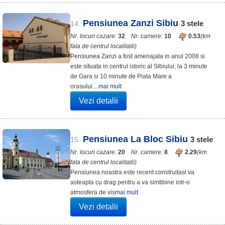
Pensiunea Zanzi Sibiu
3
stele
14.
Nr. locuri cazare:
32
Nr. camere:
10
0.53
(km
fata de centrul localitatii)
Pensiunea Zanzi a fost amenajata in anul 2008 si
este situata in centrul istoric al Sibiului, la 3 minute
de Gara si 10 minute de Piata Mare a
orasului....
mai mult
Vezi detalii
Pensiunea La Bloc Sibiu
3
stele
15.
Nr. locuri cazare:
20
Nr. camere:
8
2.29
(km
fata de centrul localitatii)
Pensiunea noastra este recent construitasi va
asteapta cu drag pentru a va simtibine intr-o
atmosfera de vis
mai mult
Vezi detalii