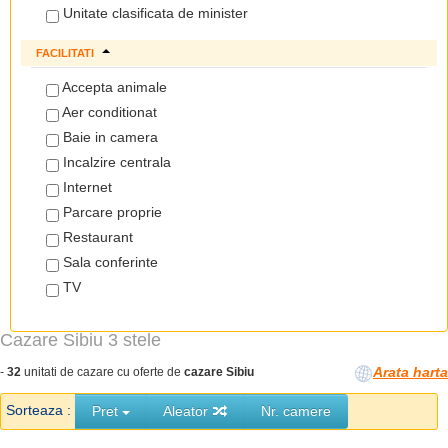
Unitate clasificata de minister
FACILITATI
Accepta animale
Aer conditionat
Baie in camera
Incalzire centrala
Internet
Parcare proprie
Restaurant
Sala conferinte
TV
Cazare Sibiu 3 stele
Arata harta
-
32
unitati de cazare cu oferte de
cazare Sibiu
Sorteaza :
Pret
Aleator
Nr. camere