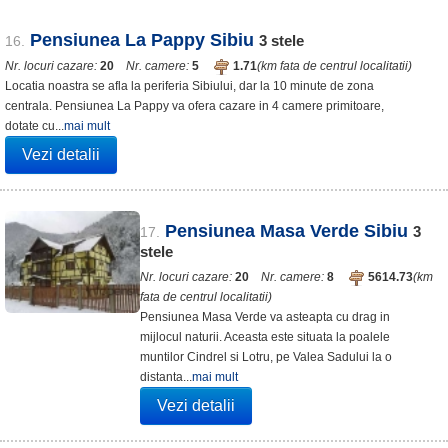
Pensiunea La Pappy Sibiu
3
stele
16.
Nr. locuri cazare:
20
Nr. camere:
5
1.71
(km fata de centrul localitatii)
Locatia noastra se afla la periferia Sibiului, dar la 10 minute de zona
centrala. Pensiunea La Pappy va ofera cazare in 4 camere primitoare,
dotate cu...
mai mult
Vezi detalii
Pensiunea Masa Verde Sibiu
3
17.
stele
Nr. locuri cazare:
20
Nr. camere:
8
5614.73
(km
fata de centrul localitatii)
Pensiunea Masa Verde va asteapta cu drag in
mijlocul naturii. Aceasta este situata la poalele
muntilor Cindrel si Lotru, pe Valea Sadului la o
distanta...
mai mult
Vezi detalii