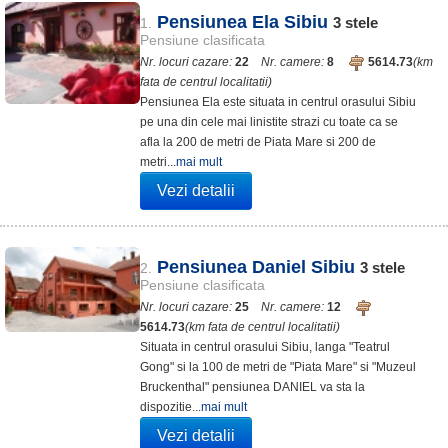
Pensiunea Ela Sibiu
3
stele
1.
Pensiune clasificata
Nr. locuri cazare:
22
Nr. camere:
8
5614.73
(km
fata de centrul localitatii)
Pensiunea Ela este situata in centrul orasului Sibiu
pe una din cele mai linistite strazi cu toate ca se
afla la 200 de metri de Piata Mare si 200 de
metri...
mai mult
Vezi detalii
Pensiunea Daniel Sibiu
3
stele
2.
Pensiune clasificata
Nr. locuri cazare:
25
Nr. camere:
12
5614.73
(km fata de centrul localitatii)
Situata in centrul orasului Sibiu, langa "Teatrul
Gong" si la 100 de metri de "Piata Mare" si "Muzeul
Bruckenthal" pensiunea DANIEL va sta la
dispozitie...
mai mult
Vezi detalii