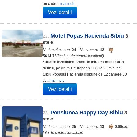
un cadru...
mai mult
Vezi detalii
Motel Popas Hacienda Sibiu
3
22.
stele
Nr. locuri cazare:
24
Nr. camere:
12
5614.73
(km fata de centrul localitatii)
Situat in localitatea Bradu, la intrarea raului Olt in
defileu, pe drumul european E68, la 20 min. de
Sibiu.Popasul Hacienda dispune de 12 camere(10
cu...
mai mult
Vezi detalii
Pensiunea Happy Day Sibiu
3
23.
stele
Nr. locuri cazare:
25
Nr. camere:
13
0.66
(km
fata de centrul localitatii)