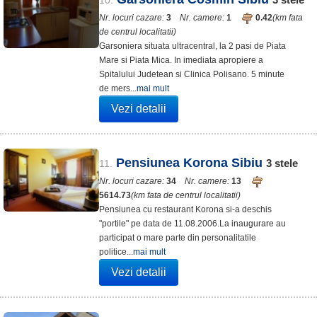
10.
Nr. locuri cazare:
3
Nr. camere:
1
0.42
(km fata
de centrul localitatii)
Garsoniera situata ultracentral, la 2 pasi de Piata
Mare si Piata Mica. In imediata apropiere a
Spitalului Judetean si Clinica Polisano. 5 minute
de mers...
mai mult
Vezi detalii
Pensiunea Korona Sibiu
3
stele
11.
Nr. locuri cazare:
34
Nr. camere:
13
5614.73
(km fata de centrul localitatii)
Pensiunea cu restaurant Korona si-a deschis
"portile" pe data de 11.08.2006.La inaugurare au
participat o mare parte din personalitatile
politice...
mai mult
Vezi detalii