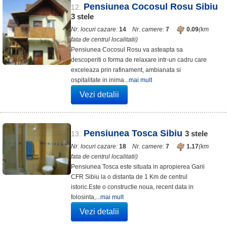
Pensiunea Cocosul Rosu Sibiu
12.
3
stele
Nr. locuri cazare:
14
Nr. camere:
7
0.09
(km
fata de centrul localitatii)
Pensiunea Cocosul Rosu va asteapta sa
descoperiti o forma de relaxare intr-un cadru care
exceleaza prin rafinament, ambianata si
ospitalitate in inima...
mai mult
Vezi detalii
Pensiunea Tosca Sibiu
3
stele
13.
Nr. locuri cazare:
18
Nr. camere:
7
1.17
(km
fata de centrul localitatii)
Pensiunea Tosca este situata in apropierea Garii
CFR Sibiu la o distanta de 1 Km de centrul
istoric.Este o constructie noua, recent data in
folosinta,...
mai mult
Vezi detalii