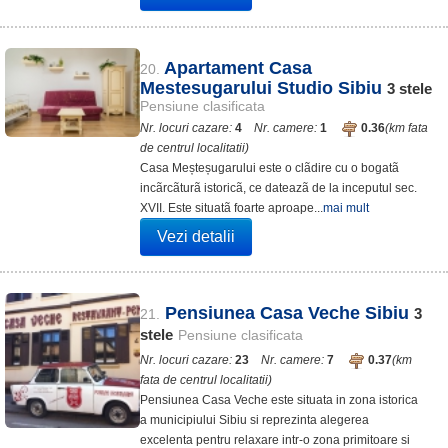
Apartament Casa
20.
Mestesugarului Studio Sibiu
3
stele
Pensiune clasificata
Nr. locuri cazare:
4
Nr. camere:
1
0.36
(km fata
de centrul localitatii)
Casa Meșteșugarului este o clãdire cu o bogatã
incãrcãturã istoricã, ce dateazã de la inceputul sec.
XVII. Este situatã foarte aproape...
mai mult
Vezi detalii
Pensiunea Casa Veche Sibiu
3
21.
stele
Pensiune clasificata
Nr. locuri cazare:
23
Nr. camere:
7
0.37
(km
fata de centrul localitatii)
Pensiunea Casa Veche este situata in zona istorica
a municipiului Sibiu si reprezinta alegerea
excelenta pentru relaxare intr-o zona primitoare si