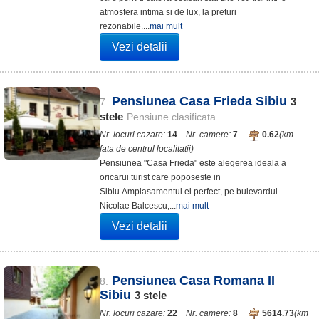
atmosfera intima si de lux, la preturi
rezonabile....
mai mult
Vezi detalii
Pensiunea Casa Frieda Sibiu
3
7.
stele
Pensiune clasificata
Nr. locuri cazare:
14
Nr. camere:
7
0.62
(km
fata de centrul localitatii)
Pensiunea "Casa Frieda" este alegerea ideala a
oricarui turist care poposeste in
Sibiu.Amplasamentul ei perfect, pe bulevardul
Nicolae Balcescu,...
mai mult
Vezi detalii
Pensiunea Casa Romana II
8.
Sibiu
3
stele
Nr. locuri cazare:
22
Nr. camere:
8
5614.73
(km