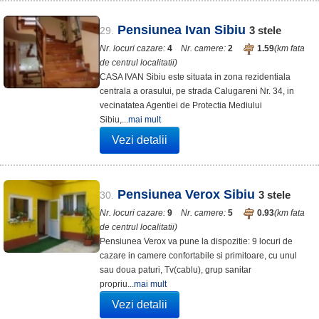
Pensiunea Ivan Sibiu
3
stele
29.
Nr. locuri cazare:
4
Nr. camere:
2
1.59
(km fata
de centrul localitatii)
CASA IVAN Sibiu este situata in zona rezidentiala
centrala a orasului, pe strada Calugareni Nr. 34, in
vecinatatea Agentiei de Protectia Mediului
Sibiu,...
mai mult
Vezi detalii
Pensiunea Verox Sibiu
3
stele
30.
Nr. locuri cazare:
9
Nr. camere:
5
0.93
(km fata
de centrul localitatii)
Pensiunea Verox va pune la dispozitie: 9 locuri de
cazare in camere confortabile si primitoare, cu unul
sau doua paturi, Tv(cablu), grup sanitar
propriu...
mai mult
Vezi detalii