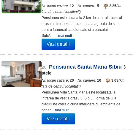
Nr. locuri cazare:
12
Nr. camere:
5
2.25
(km
fata de centrul localitatii)
Pensiunea este situata la 2 km de centrul istoric al
orasului, intr-o zona rezidentiala agreata de sibieni
pentru farmecul caselor sale si a parcului
SubArini...
mai mult
Vezi detalii
Pensiunea Santa Maria Sibiu
3
26.
stele
Nr. locuri cazare:
20
Nr. camere:
10
3.03
(km
fata de centrul localitatii)
Pensiunea Villa Santa Maria este localizata la
intrarea de vest a orasului Sibiu. Forma de U a
cladirii ne ofera o curte interioara cu ambienta de
conac,...
mai mult
Vezi detalii