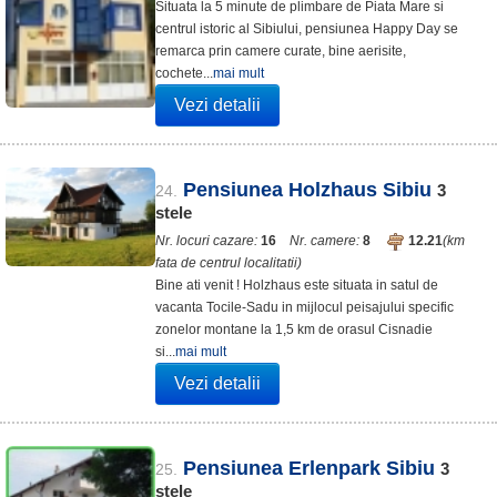
Situata la 5 minute de plimbare de Piata Mare si
centrul istoric al Sibiului, pensiunea Happy Day se
remarca prin camere curate, bine aerisite,
cochete...
mai mult
Vezi detalii
Pensiunea Holzhaus Sibiu
3
24.
stele
Nr. locuri cazare:
16
Nr. camere:
8
12.21
(km
fata de centrul localitatii)
Bine ati venit ! Holzhaus este situata in satul de
vacanta Tocile-Sadu in mijlocul peisajului specific
zonelor montane la 1,5 km de orasul Cisnadie
si...
mai mult
Vezi detalii
Pensiunea Erlenpark Sibiu
3
25.
stele