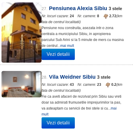
Pensiunea Alexia Sibiu
3
stele
27.
Nr. locuri cazare:
24
Nr. camere:
8
2.72
(km
fata de centrul localitatii)
Pensiune nou construita, asezata intr-o zona
centrala a municipiului Sibiu, in apropierea
parcului Sub Arini si la 5 minute de mers cu masina
de centrul...
mai mult
Vezi detalii
Vila Weidner Sibiu
3
stele
28.
Nr. locuri cazare:
43
Nr. camere:
23
0.2
(km
fata de centrul localitatii)
Fie ca aveti afaceri de rezolvat prin Sibiu sau vreti
doar sa admirati frumusetile imprejurimilor la pas,
va asteaptam cu servicii de trei stele si cu...
mai
mult
Vezi detalii