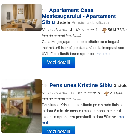
Apartament Casa
18.
Mestesugarului - Apartament
Sibiu
3
stele
Pensiune clasificata
Nr. locuri cazare:
4
Nr. camere:
1
5614.73
(km
fata de centrul localitatii)
Casa Meșteșugarului este o clãdire cu o bogatã
incãrcãturã istoricã, ce dateazã de la inceputul sec.
XVII. Este situatã foarte aproape...
mai mult
Vezi detalii
Pensiunea Kristine Sibiu
3
stele
19.
Nr. locuri cazare:
12
Nr. camere:
5
2.13
(km
fata de centrul localitatii)
Pensiunea Kristine este situata pe o strada linistita
la doar 6 min. de mers cu masina pana in centrul
istoric. In apropierea pensiunii la doar 50m se...
mai
mult
Vezi detalii