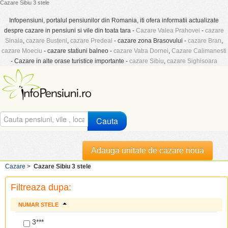
Cazare Sibiu 3 stele
Infopensiuni, portalul pensiunilor din Romania, iti ofera informatii actualizate
despre cazare in pensiuni si vile din toata tara -
Cazare Valea Prahovei
-
cazare
Sinaia
,
cazare Busteni
,
cazare Predeal
- cazare zona Brasovului -
cazare Bran
,
cazare Moeciu
- cazare statiuni balneo -
cazare Vatra Dornei
,
Cazare Calimanesti
- Cazare in alte orase turistice importante -
cazare Sibiu
,
cazare Sighisoara
Cauta
Adauga unitate de cazare noua
Cazare
>
Cazare Sibiu 3 stele
Filtreaza dupa:
NUMAR STELE
3***