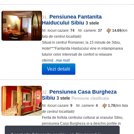
Pensiunea Fantanita
31.
Haiducului Sibiu
3
stele
Nr. locuri cazare:
74
Nr. camere:
37
14.69
(km
fata de centrul localitatii)
Situat in centrul Romaniei, la 15 minute de Sibiu,
Hotel***Fantanita Haiducului vine in intampinarea
tuturor celor interesati de confort si relaxare
oferind...
mai mult
Vezi detalii
Pensiunea Casa Burgheza
32.
Sibiu
3
stele
Pensiune clasificata
Nr. locuri cazare:
9
Nr. camere:
4
1.78
(km fata
de centrul localitatii)
Ferita de forfota centrului cultural al orasului Sibiu,
pensiunea Casa Burgheza si-a deschis portile in
anul 2007 ca raspuns la nevoia de a acomoda