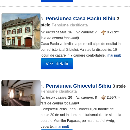
Pensiunea Casa Baciu Sibiu
3
3.
stele
Pensiune clasificata
Nr. locuri cazare:
16
Nr. camere:
7
0.21
(km
fata de centrul localitatii)
Casa Baciu va invita sa petreceti clipe de neuitat in
centrul istoric al Sibiului. Va stau la dispozitie: 16
locuri de cazare in 7 camere confortabile...
mai mult
Vezi detalii
Pensiunea Ghiocelul Sibiu
3
stele
4.
Pensiune clasificata
Nr. locuri cazare:
20
Nr. camere:
8
2.55
(km
fata de centrul localitatii)
Complexul Pensiunea Ghiocelul, cu traditie de
peste 20 de ani in domeniul turismului este situat la
poalele Muntilor Fagaras, pe malul raului Avrig,
departe...
mai mult