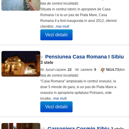
fata de centrul localitatii)
Situata in centrul istoric in apropiere de Casa
Romana I si la un pas de Piata Mare, Casa
Romana II a fost inaugurata in anul 2012, oferind
clientilor...
mai mult
Vezi detalii
Pensiunea Casa Romana I Sibiu
9.
3
stele
Nr. locuri cazare:
22
Nr. camere:
9
5614.73
(km
fata de centrul localitatii)
"Casa Romana" amplasata in centrul orasului, la
doar 5 minute de gara, si un pas de Piata Mare a
orasului in apropieria spitalului Polisano, este
locatia...
mai mult
Vezi detalii
Garsoniera Cosmin Sibiu
3
stele