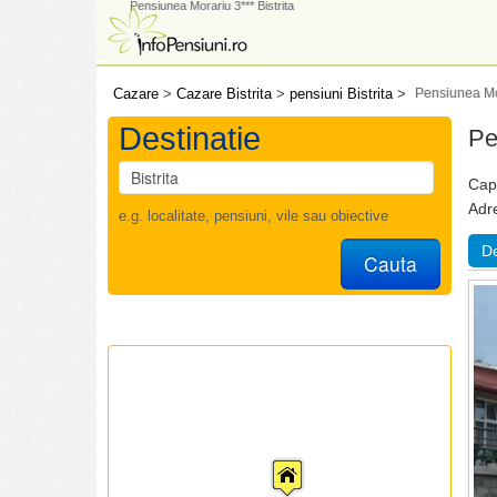
Pensiunea Morariu 3*** Bistrita
Cazare
>
Cazare Bistrita
>
pensiuni Bistrita
>
Pensiunea Mor
Destinatie
Pe
Capa
Adr
e.g. localitate, pensiuni, vile sau obiective
De
Cauta