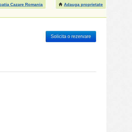
catia Cazare Romania
Adauga proprietate
Solicita o rezervare