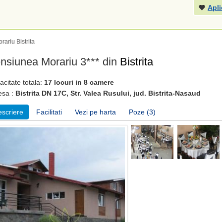
Apli
ariu Bistrita
nsiunea Morariu 3*** din
Bistrita
citate totala:
17 locuri in 8 camere
esa :
Bistrita DN 17C, Str. Valea Rusului, jud. Bistrita-Nasaud
scriere
Facilitati
Vezi pe harta
Poze (3)