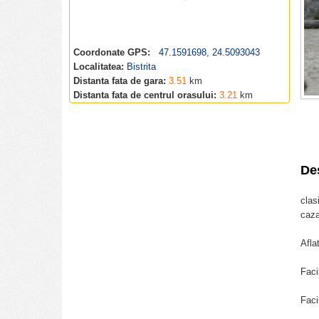
Coordonate GPS:
47.1591698, 24.5093043
Localitatea:
Bistrita
Distanta fata de gara:
3.51
km
Distanta fata de centrul orasului:
3.21
km
De
clas
caza
Afla
Faci
Faci