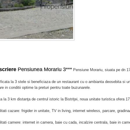
scriere
Pensiunea Morariu 3***
Pensiune Morariu, siuata pe dn 17
ificata la 3 stele si beneficiaza de un restaurant cu o ambianta deosebita si un
re in conditii optime la preturi pentru toate buzunarele.
ta la 3 km distanţa de centrul istoric la Bistriţei, noua unitate turistica ofera 
litati cazare: frigider in unitate, TV in living, internet wireless, parcare, gradina
litati camere: internet in camera, baie cu cada, incalzire centrala, baie in ca