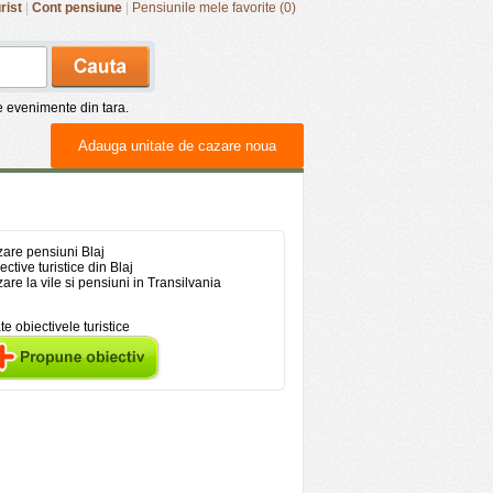
rist
|
Cont pensiune
|
Pensiunile mele favorite (0)
de evenimente din tara.
Adauga unitate de cazare noua
are pensiuni Blaj
ective turistice din Blaj
are la vile si pensiuni in Transilvania
te obiectivele turistice