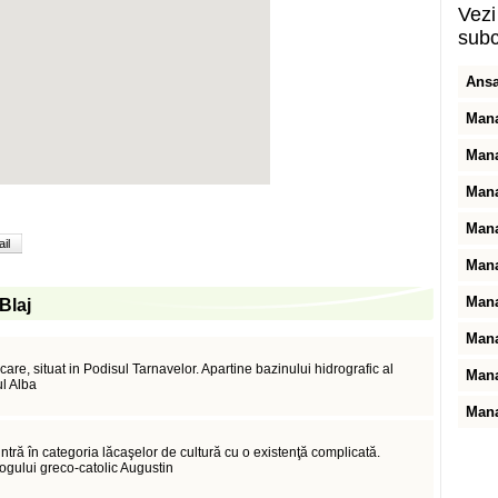
Vezi 
subc
Ansa
Mana
Mana
Mana
Mana
il
Mana
Mana
 Blaj
Mana
are, situat in Podisul Tarnavelor. Apartine bazinului hidrografic al
Mana
ul Alba
Mana
ntră în categoria lăcaşelor de cultură cu o existenţă complicată.
logului greco-catolic Augustin