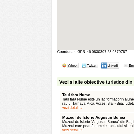
Coordonate GPS: 46.0830307,23.9379787
Yahoo
Twitter
Linkedin
Ema
Vezi si alte obiective turistice din
Taul fara Nume
Taul fara Nume este un lac format prin alunec
raului Tarnava Mica. Acces: Blaj - Biia, judet
vezi detalii »
Muzeul de Istorie Augustin Bunea
Muzeul de Istorie “Augustin Bunea” din Blaj i
Muzeul care poartă numele istoricului şi teo
vezi detalii »