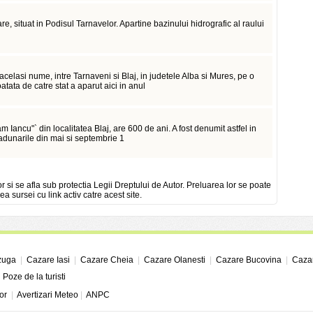
e, situat in Podisul Tarnavelor. Apartine bazinului hidrografic al raului
celasi nume, intre Tarnaveni si Blaj, in judetele Alba si Mures, pe o
ata de catre stat a aparut aici in anul
m Iancu"` din localitatea Blaj, are 600 de ani. A fost denumit astfel in
 adunarile din mai si septembrie 1
or si se afla sub protectia Legii Dreptului de Autor. Preluarea lor se poate
ea sursei cu link activ catre acest site.
zuga
|
Cazare Iasi
|
Cazare Cheia
|
Cazare Olanesti
|
Cazare Bucovina
|
Cazar
|
Poze de la turisti
or
|
Avertizari Meteo
|
ANPC