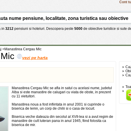
Cont tu
 in
3212
pensiuni si hoteluri. Descopera peste
5000
de obiective turistice si sute 
j
>
Manastirea Cergau Mic
 Mic
vezi pe harta
Caz
Obi
Caz
Toa
Manastirea Cergau Mic se afla in satul cu acelasi nume, judetul
Alba si este manastire de calugari cu viata de obste, in prezent
cu 11 vietuitori.
Manastirea noua a fost infiintata in anul 2001 si cuprinde o
biserica de lemn, un corp de chilii si o casa de locuit.
Biserica veche dateaza din secolul al XVII-lea si a avut regim de
manastire de cult luteran pana in anul 1945, fiind folosita ca
biserica de mir.