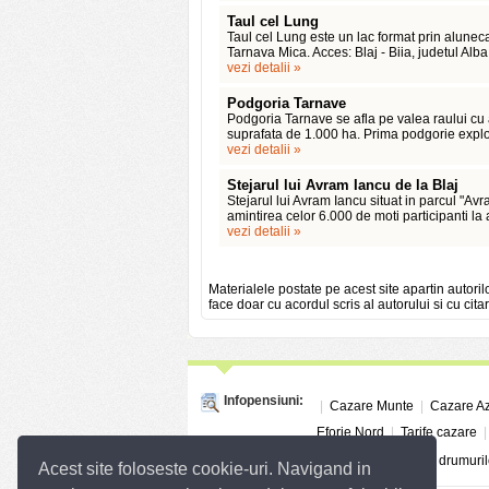
Taul cel Lung
Taul cel Lung este un lac format prin alunecar
Tarnava Mica. Acces: Blaj - Biia, judetul Alba
vezi detalii »
Podgoria Tarnave
Podgoria Tarnave se afla pe valea raului cu a
suprafata de 1.000 ha. Prima podgorie exploat
vezi detalii »
Stejarul lui Avram Iancu de la Blaj
Stejarul lui Avram Iancu situat in parcul "Avra
amintirea celor 6.000 de moti participanti la
vezi detalii »
Materialele postate pe acest site apartin autoril
face doar cu acordul scris al autorului si cu citar
Infopensiuni:
|
Cazare Munte
|
Cazare A
Eforie Nord
|
Tarife cazare
Linkuri utile:
Info Trafic
|
Situatia drumuril
Acest site foloseste cookie-uri. Navigand in