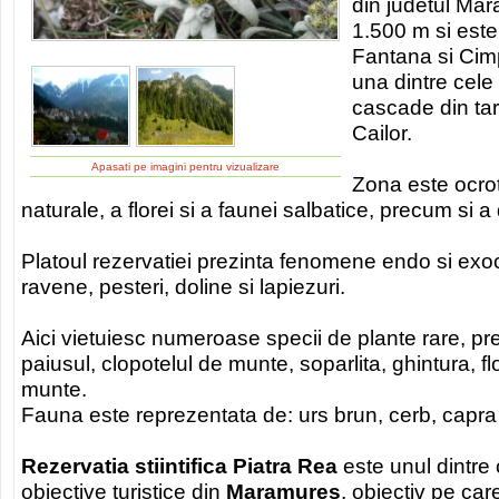
din judetul Mar
1.500 m si este
Fantana si Cim
una dintre cele
cascade din ta
Cailor.
Apasati pe imagini pentru vizualizare
Zona este ocroti
naturale, a florei si a faunei salbatice, precum si a d
Platoul rezervatiei prezinta fenomene endo si exo
ravene, pesteri, doline si lapiezuri.
Aici vietuiesc numeroase specii de plante rare, p
paiusul, clopotelul de munte, soparlita, ghintura, fl
munte.
Fauna este reprezentata de: urs brun, cerb, capra
Rezervatia stiintifica Piatra Rea
este unul dintre
obiective turistice din
Maramures
, obiectiv pe care