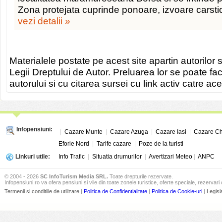
Zona protejata cuprinde ponoare, izvoare carst
vezi detalii »
Materialele postate pe acest site apartin autorilor s
Legii Dreptului de Autor. Preluarea lor se poate fa
autorului si cu citarea sursei cu link activ catre ace
Infopensiuni:
|
Cazare Munte
|
Cazare Azuga
|
Cazare Iasi
|
Cazare Ch
Eforie Nord
|
Tarife cazare
|
Poze de la turisti
Linkuri utile:
Info Trafic
|
Situatia drumurilor
|
Avertizari Meteo
|
ANPC
© 2004 - 2026
SC InfoTurism Media SRL.
Toate drepturile rezervate.
Infopensiuni.ro va ofera pensiuni si vile din toate zonele turistice, oferte speciale, rezervari 
Termenii si conditiile de utilizare
|
Politica de Confidentialitate
|
Politica de Cookie-uri
|
Legisl