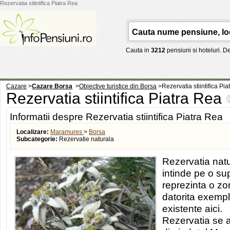
Rezervatia stiintifica Piatra Rea
Cauta in
3212
pensiuni si hoteluri. 
Cazare
>
Cazare Borsa
>
Obiective turistice din Borsa
>
Rezervatia stiintifica Pi
Rezervatia stiintifica Piatra Rea
Informatii despre Rezervatia stiintifica Piatra Rea
Localizare:
Maramures
>
Borsa
Subcategorie:
Rezervatie naturala
Rezervatia natu
intinde pe o su
reprezinta o zon
datorita exempl
existente aici.
Rezervatia se a