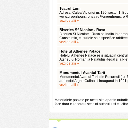
Teatrul Luni
Adresa: Calea Victoriei nr. 120, sector 1, 
www.greenhours.ro teatru@greenhours.ro Reze
vezi detalii »
Biserica Sf.Nicolae - Rusa
Biserica Sf.Nicolae - Rusa se inalta in apropi
Constructia, cu turlele sale specifice arhitectu
vezi detalii »
Hotelul Athenee Palace
Hotelul Athenee Palace este situat in centrul
Ateneului Roman, a Palatului Regal si a Piete
vezi detalii »
Monumentul Avantul Tarii
Monumentul Avantul Tarii din Bucuresti (str.
arhitectul Arghir Culina si inaugurat in 1921
vezi detalii »
Materialele postate pe acest site apartin autoril
face doar cu acordul scris al autorului si cu citar