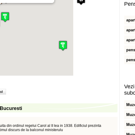
Pens
apar
apar
apar
pens
pens
Vezi 
il
subc
Muze
n Bucuresti
Muze
Muze
ita din ordinul regelui Carol al II lea in 1938. Edificiul prezinta
timul discurs de la balconul ministerulu
Muze