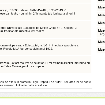
Muze
Bucureşti, 010093 Telefon: 078-8452485, 072-2234356
rvari teatru - cu minim 24h inainte (de luni pana vineri, i
Muze
Muze
erea Universitatii Bucuresti, pe Str.Ion Ghica nr. 9, Sectorul 3.
Muze
rii traditionale rusesti a fost realiza
Targ
Muze
 orasului, pe strada Episcopiei, nr. 1-3, in imediata apropiere a
i Revolutiei. A fost construit in anul 1912,
Muze
 Brezoinu) a fost realizat de sculptorul Emil Wilhelm Becker impreuna cu
 pe Calea Grivitei, pentru ca dupa un
or si se afla sub protectia Legii Dreptului de Autor. Preluarea lor se poate
ea sursei cu link activ catre acest site.