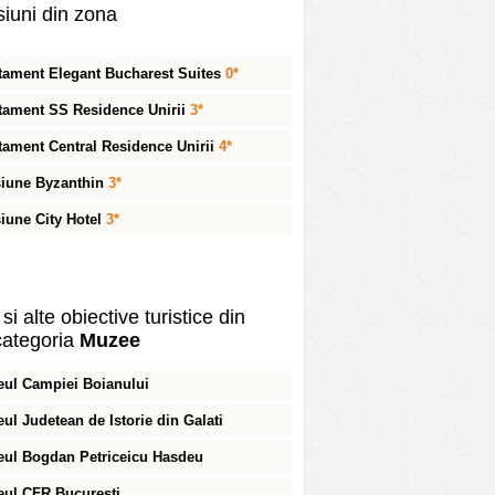
iuni din zona
tament Elegant Bucharest Suites
0*
tament SS Residence Unirii
3*
tament Central Residence Unirii
4*
iune Byzanthin
3*
iune City Hotel
3*
si alte obiective turistice din
ategoria
Muzee
ul Campiei Boianului
ul Judetean de Istorie din Galati
ul Bogdan Petriceicu Hasdeu
ul CFR Bucuresti