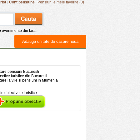
rist
|
Cont pensiune
|
Pensiunile mele favorite (0)
de evenimente din tara.
Adauga unitate de cazare noua
are pensiuni Bucuresti
ective turistice din Bucuresti
are la vile si pensiuni in Muntenia
te obiectivele turistice