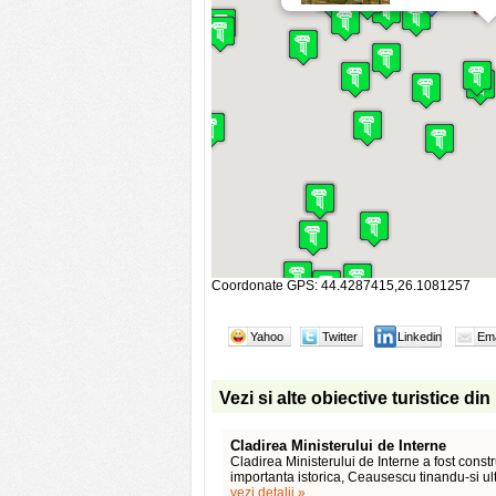
Coordonate GPS: 44.4287415,26.1081257
Yahoo
Twitter
Linkedin
Ema
Vezi si alte obiective turistice di
Cladirea Ministerului de Interne
Cladirea Ministerului de Interne a fost constru
importanta istorica, Ceausescu tinandu-si ul
vezi detalii »