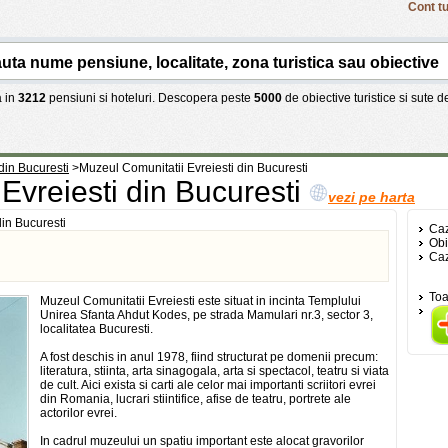
Cont tu
 in
3212
pensiuni si hoteluri. Descopera peste
5000
de obiective turistice si sute 
 din Bucuresti
>
Muzeul Comunitatii Evreiesti din Bucuresti
Evreiesti din Bucuresti
vezi pe harta
din Bucuresti
Caz
Obi
Caz
Toa
Muzeul Comunitatii Evreiesti este situat in incinta Templului
Unirea Sfanta Ahdut Kodes, pe strada Mamulari nr.3, sector 3,
localitatea Bucuresti.
A fost deschis in anul 1978, fiind structurat pe domenii precum:
literatura, stiinta, arta sinagogala, arta si spectacol, teatru si viata
de cult. Aici exista si carti ale celor mai importanti scriitori evrei
din Romania, lucrari stiintifice, afise de teatru, portrete ale
actorilor evrei.
In cadrul muzeului un spatiu important este alocat gravorilor