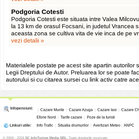
Podgoria Cotesti
Podgoria Cotesti este situata intre Valea Milcovu
la 13 km de orasul Focsani, in judetul Vrancea si
aceasta zona se cultiva vita de vie inca de pe 
vezi detalii »
Materialele postate pe acest site apartin autorilor s
Legii Dreptului de Autor. Preluarea lor se poate fa
autorului si cu citarea sursei cu link activ catre ace
Infopensiuni:
|
Cazare Munte
|
Cazare Azuga
|
Cazare Iasi
|
Cazare Ch
Eforie Nord
|
Tarife cazare
|
Poze de la turisti
Linkuri utile:
Info Trafic
|
Situatia drumurilor
|
Avertizari Meteo
|
ANPC
© 2004 - 2026
SC InfoTurism Media SRL.
Toate drepturile rezervate.