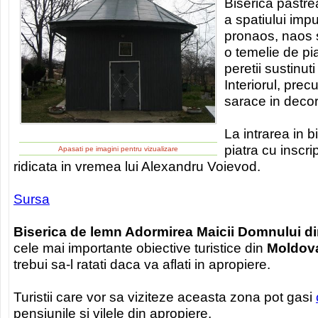
Biserica pastrea
a spatiului impu
pronaos, naos si
o temelie de pi
peretii sustinu
Interiorul, prec
sarace in decor
La intrarea in b
piatra cu inscript
Apasati pe imagini pentru vizualizare
ridicata in vremea lui Alexandru Voievod.
Sursa
Biserica de lemn Adormirea Maicii Domnului di
cele mai importante obiective turistice din
Moldov
trebui sa-l ratati daca va aflati in apropiere.
Turistii care vor sa viziteze aceasta zona pot gasi
pensiunile si vilele din apropiere.