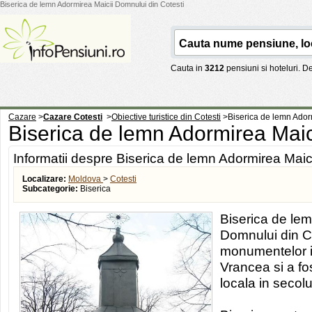
Biserica de lemn Adormirea Maicii Domnului din Cotesti
Cauta in
3212
pensiuni si hoteluri. 
Cazare
>
Cazare Cotesti
>
Obiective turistice din Cotesti
>
Biserica de lemn Ador
Biserica de lemn Adormirea Maic
Informatii despre Biserica de lemn Adormirea Maic
Localizare:
Moldova
>
Cotesti
Subcategorie:
Biserica
Biserica de lem
Domnului din Co
monumentelor is
Vrancea si a fo
locala in secolu